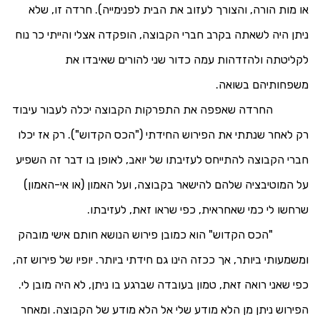
או מות הורה, והצורך לעזוב את הבית לפנימייה). חרדה זו, שלא
ניתן היה לשאתה בקרב חברי הקבוצה, הופקדה אצלי והייתי כר נוח
לקליטתה ולהזדהות עמה כדור שני להורים שאיבדו את
משפחותיהם בשואה.
החרדה שאפפה את התפרקות הקבוצה יכלה לעבור עיבוד
רק לאחר שנתתי את הפירוש החידתי ("הכס הקדוש"). רק אז יכלו
חברי הקבוצה להתייחס לעזיבתו של יואב, לאופן בו דבר זה השפיע
על המוטיבציה שלהם להישאר בקבוצה, ועל האמון (או אי-האמון)
שרחשו לי כמי שאחראית, כפי שראו זאת, לעזיבתו.
"הכס הקדוש" הוא כמובן פירוש הנושא חותם אישי מובהק
ומשמעותי ביותר, אך ככזה הינו גם חידתי ביותר. יופיו של פירוש זה,
כפי שאני רואה זאת, טמון בעובדה שברגע בו ניתן, לא היה מובן לי.
הפירוש ניתן מן הלא מודע שלי אל הלא מודע של הקבוצה. ומאחר