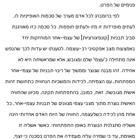
פנימיים של הפרט.
לפי ברומברג לכל אדם מערך של סכמות האופייניות לו,
לעתים מופרדות זו מזו ולעתים חופפות. כל סכמה כזו מאורגנת
סביב תבניות [קונפיגורציות] של עצמי-אחר המוחזקות יחד
באמצעות מצב אפקטיבי רב-עוצמה. לטענתו יש עדות לכך שהנפש
אינה מתחילה כ'עצמי' שלם ומגובש, אלא שמראשיתה היא לא
אחידה. זהו מבנה שנוצר וממשיך של ריבוי תבניות של עצמי-אחר
המפתחות, עם הצמיחה, לכידות והמשכיות הנחווית כתחושת זהות
אישית מגובשת. זאת, כמובן, בהתפתחות תקינה. מכיוון שהחוויה
האישית נוצרת מתוך מצבי עצמי מגוונים של תבניות עצמי-אחר, כל
אחת מהן לכידה כשלעצמה, החוויה של היות האדם אחדותי הינה
אשליה סתגלנית הנוצרת באופן התפתחותי. כאשר אשליה זו
מאוימת, עד כי שמירה עליה מעמידה את הפרט בסכנה כי יוצף,