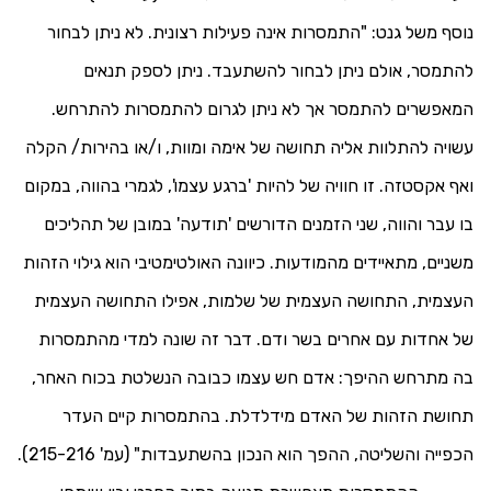
נוסף משל גנט: "התמסרות אינה פעילות רצונית. לא ניתן לבחור
להתמסר, אולם ניתן לבחור להשתעבד. ניתן לספק תנאים
המאפשרים להתמסר אך לא ניתן לגרום להתמסרות להתרחש.
עשויה להתלוות אליה תחושה של אימה ומוות, ו/או בהירות/ הקלה
ואף אקסטזה. זו חוויה של להיות 'ברגע עצמו', לגמרי בהווה, במקום
בו עבר והווה, שני הזמנים הדורשים 'תודעה' במובן של תהליכים
משניים, מתאיידים מהמודעות. כיוונה האולטימטיבי הוא גילוי הזהות
העצמית, התחושה העצמית של שלמות, אפילו התחושה העצמית
של אחדות עם אחרים בשר ודם. דבר זה שונה למדי מהתמסרות
בה מתרחש ההיפך: אדם חש עצמו כבובה הנשלטת בכוח האחר,
תחושת הזהות של האדם מידלדלת. בהתמסרות קיים העדר
הכפייה והשליטה, ההפך הוא הנכון בהשתעבדות" (עמ' 215-216).