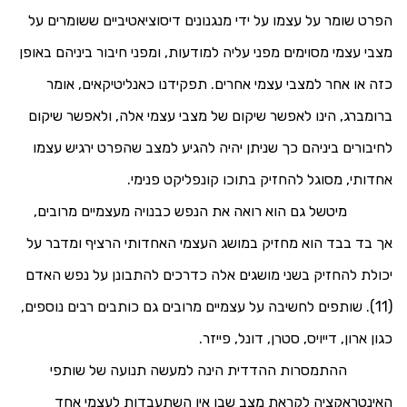
הפרט שומר על עצמו על ידי מנגנונים דיסוציאטיביים ששומרים על
מצבי עצמי מסוימים מפני עליה למודעות, ומפני חיבור ביניהם באופן
כזה או אחר למצבי עצמי אחרים. תפקידנו כאנליטיקאים, אומר
ברומברג, הינו לאפשר שיקום של מצבי עצמי אלה, ולאפשר שיקום
לחיבורים ביניהם כך שניתן יהיה להגיע למצב שהפרט ירגיש עצמו
אחדותי, מסוגל להחזיק בתוכו קונפליקט פנימי.
מיטשל
גם הוא רואה את הנפש כבנויה מעצמיים מרובים,
אך בד בבד הוא מחזיק במושג העצמי האחדותי הרציף ומדבר על
יכולת להחזיק בשני מושגים אלה כדרכים להתבונן על נפש האדם
(11). שותפים לחשיבה על עצמיים מרובים גם כותבים רבים נוספים,
כגון ארון, דייויס, סטרן, דונל, פייזר.
ההתמסרות ההדדית הינה למעשה תנועה של שותפי
האינטראקציה לקראת מצב שבו אין השתעבדות לעצמי אחד