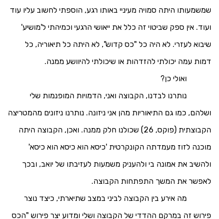
שמשמעותו היתה סמויה מעיניי באותו רגע, הוספתי לחשוב עליו עוד
ועוד. אין ספק שביטוי זה כלל את ייאושי הרגעי וכמיהתי ל'מושיע'
שיבוא לעזרי. לא היה כל "כס קדוש", לא היתה כל תיאוריה, כל
דמות עמה יכולתי להזדהות או שיכולתי להיוושע ממנה.
ואולי כן?
נותרנו לבדנו, הקבוצה ואני, הדמויות המופנמות שלי
ושלהם, כמו גם התיאוריות מהן אני ניזונה. נותרנו ניזונים מהמטריצה
הקבוצתית (פוקס, 26) שכולנו חלק ממנה. ואכן, הקבוצה היתה
מוכנה לזוז מעמדתה הקונקרטית 'כיסא הוא כיסא הוא כיסא'
ולהשיב את אמונה בי ולהעניק משמעות לעזיבתו של יואב, ובכך
לאפשר את המשך התפתחות הקבוצה.
מה אירע בין הקבוצה לביני במצב שתיארתי, כיצד נוצר
פירוש זה במרקם ההדדי של הקבוצה ושלי ומדוע יצר פירוש "הכס