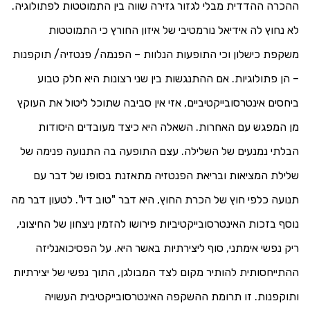
ההכרה ההדדית מבלי לגזור גזירה שווה בין התמוטטות לפתולוגיה.
לא נחוץ לה אידיאל נורמטיבי של איזון החורץ כי התמוטטות
משקפת כישלון וכי התופעות הנלוות – הפנמה/ פנטזיה/ תוקפנות
– הן פתולוגיות. אם ההתנגשות בין שני רצונות היא חלק טבוע
ביחסים אינטרסובייקטיביים, אזי אין סביבה שתוכל ליטול את העוקץ
מן המפגש עם האחרות. השאלה היא כיצד מעובדים היסודות
הבלתי
נמנעים של השלילה. עצם התופעה בה התנועה פנימה של
שלילת המציאות ובריאת הפנטזיה מתאזנת בסופו של דבר עם
תנועה כלפי חוץ של הכרת החוץ, היא דבר "טוב דיו". לטעון דבר מה
נוסף בזכות האינטרסובייקטיביות פירושו להזמין ניצחון של החיצוני,
ריק נפשי אימתני, סוף ליצירתיות באשר היא. על הפסיכואנליזה
ההתייחסותית להותיר מקום לצד המבולגן, התוך
נפשי של יצירתיות
ותוקפנות. זו תרומת ההשקפה האינטרסובייקטיבית העשויה