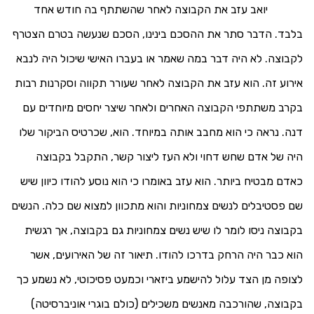
יואב עזב את הקבוצה לאחר שהשתתף בה חודש אחד
בלבד. הדבר סתר את ההסכם בינינו, הסכם שנעשה בטרם הצטרף
לקבוצה. לא היה דבר במה שאמר או בעברו האישי שיכול היה לנבא
אירוע זה. הוא עזב את הקבוצה לאחר שעורר תקווה וסקרנות רבות
בקרב משתתפי הקבוצה האחרים ולאחר שיצר יחסים מיוחדים עם
דנה. נראה כי הוא מחבב אותה במיוחד. הוא, שכרטיס הביקור שלו
היה של אדם שחש דחוי ולא העז ליצור קשר, התקבל בקבוצה
כאדם מבטיח ביותר. הוא עזב באומרו כי הוא נוסע להודו כיוון שיש
שם פסטיבלים לנשים צמחוניות והוא מתכוון למצוא שם כלה. הנשים
בקבוצה ניסו לומר לו שיש נשים צמחוניות גם בקבוצה, אך רגשית
הוא כבר היה הרחק בדרכו להודו. תיאור זה של האירועים, אשר
לצופה מן הצד עלול להישמע ביזארי וכמעט פסיכוטי, לא נשמע כך
בקבוצה, שהורכבה מאנשים משכילים (כולם בוגרי אוניברסיטה)