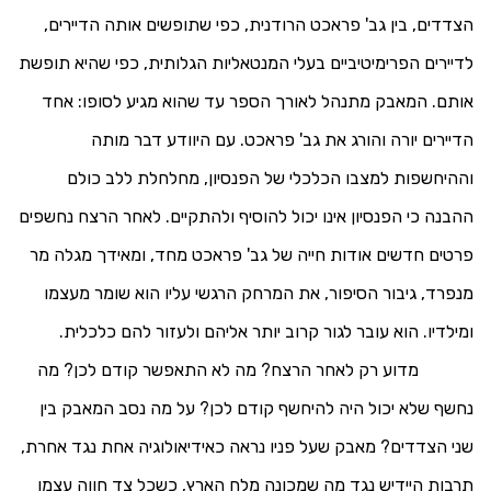
הצדדים, בין גב' פראכט הרודנית, כפי שתופשים אותה הדיירים,
לדיירים הפרימיטיביים בעלי המנטאליות הגלותית, כפי שהיא תופשת
אותם. המאבק מתנהל לאורך הספר עד שהוא מגיע לסופו: אחד
הדיירים יורה והורג את גב' פראכט. עם היוודע דבר מותה
וההיחשפות למצבו הכלכלי של הפנסיון, מחלחלת ללב כולם
ההבנה כי הפנסיון אינו יכול להוסיף ולהתקיים. לאחר הרצח נחשפים
פרטים חדשים אודות חייה של גב' פראכט מחד, ומאידך מגלה מר
מנפרד, גיבור הסיפור, את המרחק הרגשי עליו הוא שומר מעצמו
ומילדיו. הוא עובר לגור קרוב יותר אליהם ולעזור להם כלכלית.
מדוע רק לאחר הרצח? מה לא התאפשר קודם לכן? מה
נחשף שלא יכול היה להיחשף קודם לכן? על מה נסב המאבק בין
שני הצדדים? מאבק שעל פניו נראה כאידיאולוגיה אחת נגד אחרת,
תרבות היידיש נגד מה שמכונה מלח הארץ, כשכל צד חווה עצמו