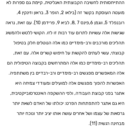
ההתייחסותית לחשיבה הקבוצתית האנליטית, קיימת גם ספרות לא
מועטה העוסקת בקשר זה (בילאו 2, הופר 3, בראון וזינקין 4,
רובנפלד 5, ווגמן 6,פינס 7 ,8, לביא 9, פרידמן 10). עם זאת, נראה
שגישות אלה עשויות לתרום עוד רבות זו לזו. הקושי ללטש ולהמשיג
תהליכים מורכבים ורב-מימדיים כמו אלה הנוטלים חלק בטיפול
קבוצתי, עשוי לעתים להקשות על חיפוש קשרים אלה. עם זאת,
תהליכים רב-מימדיים כמו אלה המתרחשים בקבוצה הטיפולית הם
אלה המאפשרים מפגשים רב-מימדיים ורב-רבדיים בין משתתפיה.
האפשרות להפוך מפגשים אלה למועילים ומעודדי צמיחה היא
אתגר בפני קבוצת העבודה, ולפי ההשקפה האינטרסובייקטיבית,
היא גם אתגר להתפתחות הפרט: יכולתו של האדם לשאת יותר
גרסאות של עצמו ושל אחרים עושה אותו יציב יותר ונוכח יותר
מבחינה רגשית (11).