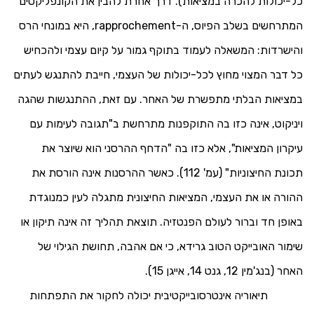
כל-יכולות להכרה במציאות). דרך אחרת להבין את הקונפליקטים
המתרחשים בשלב הפיוס, ה-
rapprochement
, היא במונחי הרס
והישרדות: המשאלה לעמוד בתוקף גמור על קיום עצמי ולהכחיש
כל דבר המצוי מחוץ לכל-יכולות של העצמי, חייבת להתנגש לעתים
במציאות הבלתי מתפשרת של האחר. עם זאת, ההתנגשות שהגה
ויניקוט, אינה כזו בה התוקפנות מתרחשת ב"תגובה לעימות עם
עיקרון המציאות", אלא כזו בה "הדחף ההרסני הוא שיוצר את
תכונת החיצוניות" (עמ' 112). כאשר ההרסנות אינה הורסת את
ההורה או את העצמי, המציאות החיצונית מתגלה לעין כמנוגדת
באופן חד וברור לעולם הפנטזיה. תוצאת תהליך זה אינה תיקון או
שימור האובייקט הטוב גרידא, כי אם אהבה, תחושת הגילוי של
האחר (בנג'מין 12, גנט 14, אייגן 15).
תיאוריה אינטרסובייקטיבית יכולה לחקור את התפתחות