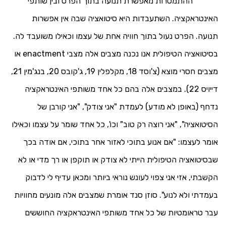
ההתמסרות מאפשרת תנועה בתוך הפרט ובין שותפי
האינטראקציה. השתעבדות היא סיטואציה שבה אין אפשרות
תנועה. הפרט נעול בתוך חוויה אחת של עצמו וכאילו משועבד לה.
בסיטואציה הטיפולית אנו נכנה מצבים אלה מצבי
enactment
או
מצבים חסרי מוצא (צ'וסד 18, מקלפלין 19, ג'קובס 20, בנג'מין 21,
דייויס 22). במצבים אלה בהם כל אחד משותפי האינטראקציה
נדחף (באופן לא מודע) לעמדת "אני צודק", "אני קורבן של
הסיטואציה", "אני רוצה רק טוב" וכו', כל אחד שומר על עצמו וכאילו
אומר לעצמו: "אם אנוע בתוכי לאזור אחר בתוכי, אם אודה בכך
שבסיטואציה הטיפולית הייתי לא צודק או תוקפן או רך מדי או לא
הקשבתי, אזי אני צפוי לעונש נוראי ביותר ומכאן עדיף לי לדבוק
בעמדתי ולא לנוע". סוזן סנד אומרת שמצבים אלה מונעים מחוויות
עבר טראומטיות של כל אחד משותפי האינטראקציה החוששים