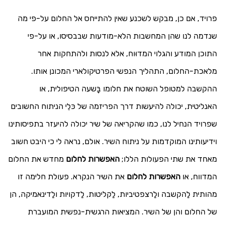
פרויד, אם כן, מבקש לשכנע שאין להתייחס אל החלום על-פי מה
שנדמה לנו שהן המחשבות הלא-מודעות שבבסיסו, או על-פי
התוכן המודע והגלוי המדוּוח, אלא לנסות ולהתחקות אחר
מלאכת-החלום, התהליך הנפשי הפרטיקולארי המכונן אותו.
ההקשבה למטופל השוטח את חלומו בָּשעה הטיפולית, או
האנליטית, יכולה להיעשות דרך הפריזמה של כּלֵי הניתוח החשובים
שפרויד הנחיל לנו, כמו שהקריאה של שיר יכולה להיעזר בתפיסותינו
וידיעותינו המוקדמות על ניתוח השיר. אולם, נראה לי כי היבט חשוב
מאחד את שתי הפעולות הללו;
האפשרות לחלום
מחדש את החלום
המדווח, או
האפשרות לחלום
את השיר הנקרא. פעולת חלימה זו
מהותית לַהקשבה ולַרצפטיביות, לַקליטות, לַדקויות ולַדינאמיקה, הן
של החלום והן של השיר. המציאות הרגשית-נפשית המועברת