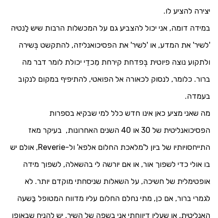
יצירה להציע לו.
במידה דומה, אני יכול להצביע גם על המכשלות הרבות שיש לַנטיה
'לשיר' את המדע, או 'לשיר' את הפסיכואנליזה, להתקשט בְּשירה
ולתקוע נוצה פיוטית בְּפדחת קירחת מִכדֵי יכולת לומר דבר מה
ברור. כלומר, לנסוק לכאורה אל הפואטי, להתיפיף במקום לנקוב
בעמדה.
מה שאני מציע כאן אינו חדש כלל למי שבקיא בספרות
הפסיכואנליטית של 30 או 40 השנים האחרונות, בעיקר מאז
התייחסויותיו של ביון ל'מלאכת החלום אלפא' ול-
Reverie
, אולם יש
בו אולי כדי לשפוך אור, או אם יורשה לי בהשאלה, לשפוך מידה
אופטימלית של חשיכה, על השאלות שניסחתי מוקדם יותר. לא
לגמרי ברור, אם כן, מתי נחלם החלום עליו מדווח המטופל בַּשעה
האנליטית, או שעליו דיווחתי אני בשפה של השיר. יש להניח שבאופן