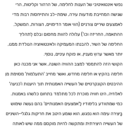
נפשי אינטואיטיבי של הענות לחלימה, של הרהור וקליטות, הרי
שגישה המחייבת מודעות עירה, שימת-לב והתייחסות רבות מדי
לאמצעים שיריים צורניים (הווי אומר הדימויים, הצורות, המשקל,
ההתאמה, החריזה וכו') עלולה להוות מחסום ובלם לְתהליך
החלימה של השיר, להבנתו המעמיקה ולאינטואיציה הנולדת ממנו,
יותר מאשר ערוץ מעניין, או פוקח עיניים, נוסף.
הקושי הזה להתמסר למצב ההוויה השונה, אשר אני מכנה כאן
חלימה בהקיץ או חלימה מחדש, ואשר מחייב 'התעלמות' מסוימת מן
ההיבטים הקונקרטיים של העשייה האמנותית תוך היענות ו'כניעה'
לאלוזיה, הינו חוויה מוכרת לכל מתלמד בתחום כלשהו באמנות.
כמי שמתוודע בלימודיו לַ'אמצעים האמנותיים' בהם נעשה שימוש
בָּיצירה עימה הוא נפגש, הוא שומע היטב את חריקות גלגלי-השיניים
של העשייה היצירתית ומתקשה להיות מוקסם ממה שיש לאותה