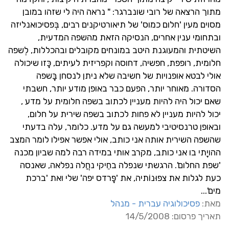
מתוך הרצאה של רובי שונברגר: " נראה היה לי שזהו במובן
מסוים מעין 'חלום כמוס' של תיאורטיקנים רבים, בְּפסיכואנליזה
ובתחומי ענין אחרים, הנסיקה הזאת מהשפה המדעית,
השיטתית והמעוגנת היטב במונחים מקובלים ובהכללות, לְשפה
חלומית, רופפת, חפשיה, דחוסה וקפריזית לעיתים, כָּזו שיכולה
אולי לבטא אופנויות של חשיבה שלא ניתן לנסחן בָּשפה
הסדורה. מאוחר יותר, הפעם כבר באופן מודע יותר, חשבתי
שאם יכול היה להיות מעניין לכתוב בשפה חלומית על מדע ,
יכול להיות מעניין לא פחות לכתוב בשפה שירית על חלום,
ובאופן טרנסיטיבי למעשה גם על מדע. כלומר, עלה בדעתי
שהשפה השירית אותה אני כותב, אולי אפשר אפילו לומר המצב
ההויָתי בו אני כותב, מקרב אותי במידה רבה למה שביון מכנה
'שפת החלום'. הרגשתי שנפלה בחֵיקי נחֲלה נפלאה, שאנסה
כעת לגלות את צפוּנוֹתיה, את 'פָּרדס יפה' שלי ואת 'ברכת
מים'...
מאת:
פסיכולוגיה עברית - מנהל
תאריך פרסום: 14/5/2008