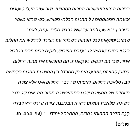
החלום הגלוי לְמחשבות החלום הסמויות. שוב ושוב העלו טיעונים
וּטענות המבוססים על החלום הבלתי מפורש, כפי שהוא נשמר
בזיכרון, ולא שעו לתביעה שיש לפרש חלום. עתה, לאחר
שהאנליטיקאים לכל הפחות השלימו עם הצורך להחליף את החלום
הגלוי בַּמובן שנמצא לו בעזרת הפירוש, לוקים רבים מהם בבִלבול
אחר, שבו הם דבקים בעקשנות. הם מחפשים את מהות החלום
בְּתוכן סמוי זה, ומתעלמים מן ההבדל בין מחשבות החלום הסמויות
לבין מלאכת החלום. לאמיתו של דבר, החלום אינו אלא
צורה
מיוחדת של החשיבה שלנו המתאפשרת מִתוך התנאים של מצב
השינה.
מלאכת החלום
היא זו המכוננת צורה זו ורק היא לבדה
הִנָה הדבר המהותי לחלום, ההסבר לייחודו... "
(עמ' 464, הע'
שוליים).