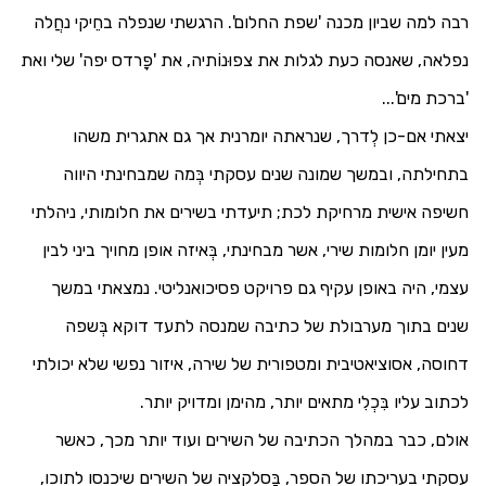
רבה למה שביון מכנה 'שפת החלום'. הרגשתי שנפלה בחֵיקי נחֲלה
נפלאה, שאנסה כעת לגלות את צפוּנוֹתיה, את 'פָּרדס יפה' שלי ואת
'ברכת מים'...
יצאתי אם-כן לְדרך, שנראתה יומרנית אך גם אתגרית משהו
בתחילתה, ובמשך שמונה שנים עסקתי בְּמה שמבחינתי היווה
חשיפה אישית מרחיקת לכת; תיעדתי בשירים את חלומותי, ניהלתי
מעין יומן חלומות שירי, אשר מבחינתי, בְּאיזה אופן מחויך ביני לבין
עצמי, היה באופן עקיף גם פרויקט פסיכואנליטי. נמצאתי במשך
שנים בתוך מערבולת של כתיבה שמנסה לתעד דוקא בְּשפה
דחוסה, אסוציאטיבית ומטפורית של שירה, איזור נפשי שלא יכולתי
לכתוב עליו בִּכְלִי מתאים יותר, מהימן ומדויק יותר.
אולם, כבר במהלך הכתיבה של השירים ועוד יותר מכך, כאשר
עסקתי בעריכתו של הספר, בַּסלקציה של השירים שיכנסו לתוכו,