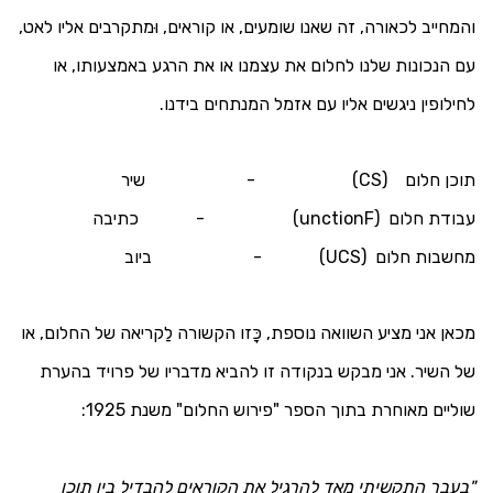
והמחייב לכאורה, זה שאנו שומעים, או קוראים, וּמתקרבים אליו לאט,
עם הנכונות שלנו לחלום את עצמנו או את הרגע באמצעותו, או
לחילופין ניגשים אליו עם אזמל המנתחים בידנו.
תוכן חלום (
CS
) - שיר
עבודת חלום (
F
unction
) - כתיבה
מחשבות חלום (
UCS
) - ביוב
מכאן אני מציע השוואה נוספת, כָּזו הקשורה לַקריאה של החלום, או
של השיר. אני מבקש בנקודה זו להביא מדבריו של פרויד בהערת
שוליים מאוחרת בתוך הספר "פירוש החלום" משנת 1925:
"בעבר התקשיתי מאד להרגיל את הקוראים להבדיל בין תוכן