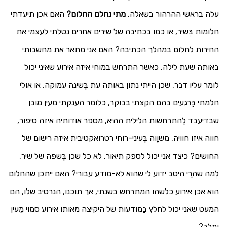
עלה בראשי ההרהור בשאלה,
מתי נחלם החלום?
האם אכן תיעדתי
חלומות בְּשיר, או כמו בכתיבה של שירים אחרים נטלתי לעצמי את
החירות לחלום במהלך הכתיבה? האם אני מתאר את מחשבותי
באותה שעת לילה, כאשר התרחש במוחי איזה אירוע שאיני יכול
לומר עליו דבר, שכן הייתי נתון באותה עת בְּשינה עמוקה, או אולי
חלמתי בָּרגעים בהם הקצתי בבוקר, כלומר הענקתי מעין מובן
שבדיעבד לַהתרחשות הלילית ההיא, מספר אודותיה איזה סיפור,
חווה איזו חוויה, משוֶוה בְּעיני-רוחי רטרואקטיבית איזה רישום של
החושים? כיצד אני יכול לספק תיאור, לא כל שכן בְּשפה של שיר,
לְמה שהרֵי היטב ידוע לי שהוא לא-מודע עבורי? האם ייתכן שהחלום
הוא אכן אירוע כלשהו המתרחש בשנתי, אך תוכנו, הנרטיב שלו, הם
המעט שאני יכול לחלץ בַּמודעות של היקיצה מאותו אירוע סמוי מֵעין
ומלב?