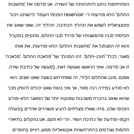
המתייחסות כרגע להתהוותה של השירה, אני מדמה את 'מחשבות
החלום' הלא מודעות ל-
reservoir
הפנימי העומד לרשותנו ויכול
פוטנציאלית לשמש את תהליך הכתיבה. תהליך זה, שאני שואב את
תפיסתי לגביו מהמשגותיו של פרויד לגבי החלום, מתקיים במקביל
והוא זה המגלגל את 'מחשבות החלום' הלא-מודעות, את אותו
מאגר, לִכלל 'תוכן-חלום'. זהו המהלך של 'מלאכת החלום'. 'מלאכה'
זו אני מדמה, ואיני הראשון שעושה זאת, לָמעשה של כתיבת שירה.
אמנם, מובן שהחלום הלֵילי, זה שמתרחש בשעה שאנו ישנים, הוא
לא-מודע במידה רבה
מאד, אך איני בטוח שאנו יכולים להסיק מכך
שהוא שואב בהכרח משכבות עמוקות יותר של המאגר הלא-מודע
הפנימי שלנו, מזה שאליו מצליחים להגיע משוררים אחדים בַּפעולה
הכֱּמו-מודעת של כתיבת השיר. הרי לא פעם, אנו נתקלים בתיאורי
חלומות שנדמים כהתרחשויות אקטואליות ממש, רוויים בְּחומרים