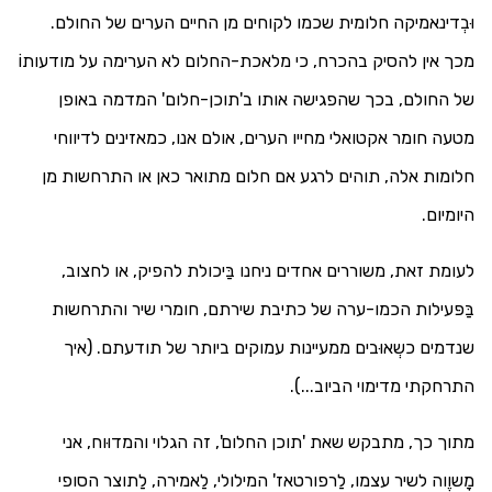
וּבְדינאמיקה חלומית שכמו לקוחים מן החיים הערים של החולם.
מכך אין להסיק בהכרח, כי מלאכת-החלום לא הערימה על מודעותוֹ
של החולם, בכך שהפגישה אותו ב'תוכן-חלום' המדמה באופן
מטעה חומר אקטואלי מחייו הערים, אולם אנו, כמאזינים לדיווחי
חלומות אלה, תוהים לרגע אם חלום מתואר כאן או התרחשות מן
היומיום.
לעומת זאת, משוררים אחדים ניחנו בַּיכולת להפיק, או לחצוב,
בַּפּעילות הכמו-ערה של כתיבת שירתם, חומרי שיר והתרחשות
שנדמים כשְאוּבים ממעיינות עמוקים ביותר של תודעתם. (איך
התרחקתי מדימוי הביוב...).
מתוך כך, מתבקש שאת 'תוכן החלום', זה הגלוי והמדוּוח, אני
מָשוֶוה לשיר עצמו, לַרפורטאז' המילולי, לַאמירה, לַתוצר הסופי