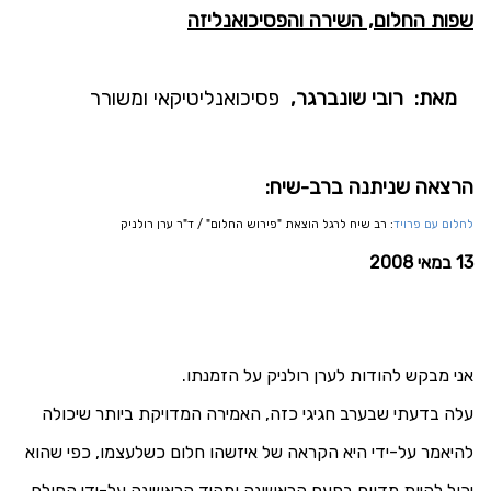
שפות החלום, השירה והפסיכואנליזה
מאת: רובי שונברגר,
פסיכואנליטיקאי ומשורר
הרצאה שניתנה ברב-שיח:
לחלום עם פרויד
: רב שיח לרגל הוצאת "פירוש החלום" / ד"ר ערן רולניק
13 במאי 2008
אני מבקש להודות לערן רולניק על הזמנתו.
עלה בדעתי שבערב חגיגי כזה, האמירה המדויקת ביותר שיכולה
להיאמר על-ידי היא הקראה של איזשהו חלום כשלעצמו, כפי שהוא
יכול להיות מדווח בַפעם הראשונה ומהיד הראשונה על-ידי החולם