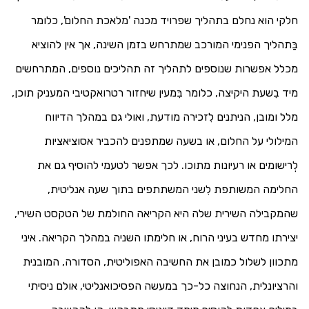
חלקי הוא נחלם בתהליך שפרויד מכנה 'מלאכת החלום', כלומר
בַּתהליך הפנימי המורכב שמתרחש בזמן השינה, אך אין להוציא
מכלל אפשרות שנוספים לתהליך זה תהליכים נוספים, המתרחשים
מיד בִשעת היקיצה, כלומר בִּמעין שיחזור רטרואקטיבי המעניק תוכן,
מלל ומובן, הניתנים לִזכירה מודעת, ואולי גם במהלך הדיווח
המילולי על החלום, או בשעה שמתפנים להכביר אסוציאציות
לְרישומים או רעיונות מתוכו. לכך אפשר לטעמי להוסיף גם את
החלימה המשותפת לִשני המשתתפים בתוך שעה אנליטית,
שהמקבילה השירית שלה היא הקריאה החולמת של הטקסט השירי,
יצירתו מחדש בעיני הרוח, או חלימתו השניה במהלך הקריאה. איני
מתכוון לשלול כמובן את החשיבה האפוליטית, הסדורה, המובנית
והרציונלית, הנחוצה כל-כך במעשה הפסיכואנליטי, אולם ניסיתי