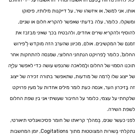
אותו, אני למשל, או איזשהו שיר, על דייקנות מילותיו, פיסוקו
ומשקלו. כלומר, עלה בדעתי שאפשר להקריא חלום או שניים,
להוסיף ולהקריא שירים אחדים, ולהבטיח בכך שאיני מבזבז את
זמנם של המקשיבים. אולם, מכיוון שהערב הזה מוקדש לְ'פירוש
החלום', כלומר לַפרויקט הנתחני החלוצי, שמנסה להתחקות אחר
תוכנו הסמוי של החלום ולַמלאכה שהנפש עושה כדי לאפשר עלִיָה
של ייצוג שלו לְרמה של מודעות, שתאפשר בתורה זכירה של ייצוג
זה בַּזיכרון הער, אנסה כעת לומר מילים אחדות על מעין פרויקט
שלקחתי על עצמי, כלומר על החיבור שעשיתי אני בין שפת החלום
לשפת השירה.
לפני כעשר שנים, בְּמהלך קריאתו של חומר פסיכואנליטי תיאורטי,
נתקלתי בְּשורות המצוטטות מתוך
Cogitations
, יומן המחשבות