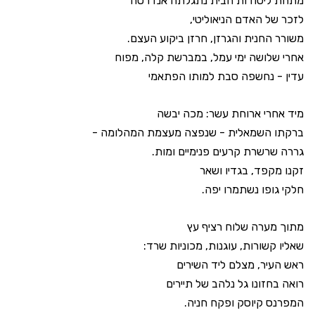
מתחת ליסודות הבית נתגלתה אנדרטה
לזכר של האדם הניאוליטי,
משורר החנית והגרזן, חרזן ביקוע העצם.
אחרי שלושה ימי עמל, במברשת קלה, מפוח
עדין - נחשפה סבת למותו הפתאמי
מיד אחרי ארוחת עשר: מכה יבשה
ברקתו השמאלית - שנפצה מעצמת המהלומה -
גררה שרשרת קרעים פנימיים ומות.
זקנו מקפד, בגדיו ושאר
חלקי גופו נשתמרו יפה.
מתוך מערה שלוח רציף עץ
שאליו קשורות, עוגנות, מכוניות שרד:
ראש העיר, מצלם ליד השירים
רואה בחזונו גל נלהב של תיירים
המפרנס קיוסק ופקח חניה.