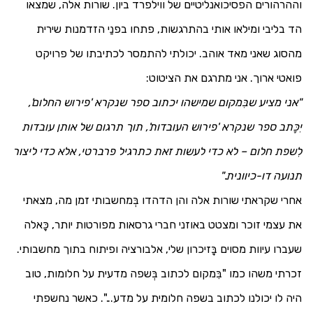
וההרהורים הפסיכואנליטיים של ווילפרד ביון. שורות אלה, שמצאו
הד בליבי ומילאו אותי בהתרגשות, פתחו בפנַי הזדמנות שירית
מהסוג שאני מאד אוהב. יכולתי להתמסר לכתיבתו של פרויקט
פואטי ארוך. אני מתרגם את הציטוט:
"אני מציע שבִּמקום שמישהו יכתוב ספר שנקרא 'פירוש החלום',
יִכָּתב ספר שנקרא 'פירוש העובדות', תוך תרגום של אותן עובדות
לִשפת חלום – לא כדי לעשות זאת כתרגיל פרברטי, אלא כדי ליצור
תנועה דו-כיוונית."
אחרי שקראתי שורות אלה והן הדהדו בְּמחשבותי זמן מה, מצאתי
את עצמי זוכר ומצטט באוזני חברי גרסאות מפורטות יותר, כָּאלה
שעברו עיוות מסוים בָּזיכרון שלי, אלבורציה ופיתוח בתוך מחשבותי.
זכרתי משהו כמו "בִּמקום לכתוב בְּשפה מדעית על חלומות, טוב
היה לו יכולנו לכתוב בשפה חלומית על מדע...". כאשר נחשפתי