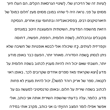
לְעיוות זה של הזיכרון שלי, לְשינויי הגרסאות הקלים, הם העלו חיוך
מסוים על פני. נראה היה לי שזהו במובן מסוים מעין 'חלום כמוס' של
תיאורטיקנים רבים, בְּפסיכואנליזה ובתחומי ענין אחרים, הנסיקה
הזאת מהשפה המדעית, השיטתית והמעוגנת היטב במונחים
מקובלים ובהכללות, לְשפה חלומית, רופפת, חפשיה, דחוסה
וקפריזית לעיתים, כָּזו שיכולה אולי לבטא אופנויות של חשיבה שלא
ניתן לנסחן בָּשפה הסדורה. מאוחר יותר, הפעם כבר באופן מודע
יותר, חשבתי שאם יכול היה להיות מעניין לכתוב בשפה חלומית על
מדע (ויצא שקראתי מאז ספרים אחדים שקרובים לכך, באופן ראוי
לקנאה, ספר של אריק רוהד למשל), יכול להיות מעניין לא פחות
לכתוב בשפה שירית על חלום, ובאופן טרנסיטיבי למעשה גם על
מדע. כלומר, עלה בדעתי שהשפה השירית אותה אני כותב, אולי
אפשר אפילו לומר המצב ההויָתי בו אני כותב, מקרב אותי במידה