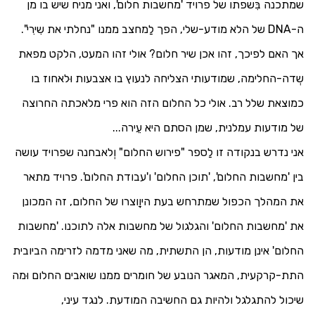
שמתכנה בִּשפתו של פרויד 'מחשבות חלום', ואני מניח שיש בו מן
ה-
DNA
של הלא מודע-שלי, הפך לַמחצב ממנו "נחלתי את שִירִי".
אך האם לפיכך, זהו אכן שיר חלום? אולי זהו המעט, הלקט מפאת
שְדה-החלימה, שמודעותי הצליחה לנעוץ בו אצבעות וּלאחוז בו
כמוצאת שלל רב. אולי כל החלום הזה הוא פרי מלאכתה החרוצה
של מודעות עמלנית, שמן הסתם היא עֵירה...
אני נדרש בנקודה זו לַספר "פירוש החלום" וְלאבחנה שפרויד עושה
בין 'מחשבות החלום', 'תוכן החלום' ו'עבודת החלום'. פרויד מתאר
את המהלך הכפול שמתרחש בעת היוָוצרו של החלום, זה המכונן
את 'מחשבות החלום' והגלגול של מחשבות אלה לתוכנו. 'מחשבות
החלום' אינן מודעות, הן התשתית, מה שאני מדמה לזרימה הביובית
התת-קרקעית, המאגר הנובע של חומרים ממנו שואבים החלום וּמה
שיכול להתגלגל ולהיות גם החשיבה המודעת. לנגד עיני,