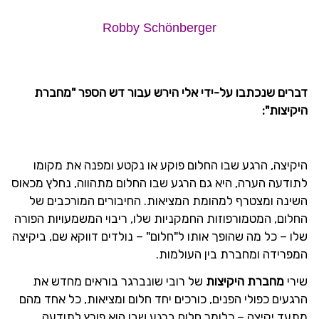
Robby Schönberger
דברים שנכתבו על-ידי אלי הירש עבור דש הספר "מחברת
היקיצות":
היקיצה, הרגע שבו החלום פוקע או נקטע ומפנה את מקומו
לתודעה הערה, היא גם הרגע שבו החלום מתהווה, נחלץ מכאוס
השינה ומצטרף למהומת המציאות. החיבורים המורכבים של
החלום, המטמורפוזות החמקניות שלו, ריבוי המשמעויות הפורה
שלו – כל מה שהופך אותו ל"חלום" – נולדים דווקא שם, ביקיצה
המפרידה ומחברת בין העולמות.
שירי
מחברת היקיצות
של רובי שונברגר בוראים מחדש את
הרגעים כפולי הפנים, כורכים יחד חלום ומציאות, כל אחד מהם
מתעד יקיצה – כלומר חלום ברגע שבו הוא פורץ לתודעה,