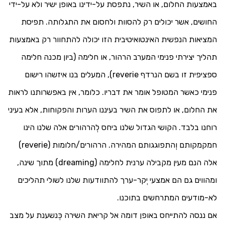
באמצעות החלום, או השיר, נתפסת על-ידינו באופן ישיר ולא על-ידי
החושים, אשר יכולים רק להסוות ולחסום את התגלותה. תפיסת
המציאות הנפשית האינטואיטיבית הזו יכולה להתחוור רק באמצעות
תהליך יצירתי פנימי המערב הרהור, או חלימה (ביון מכנה חלימה
ספציפית זו בשם הנרדף
reverie
), המעלים בנו איזשהו רישום
פנימי כאשר המטופל אומר את דבריו. כלומר, אין באפשרותנו לראות
את החלום, או לתפוס את השיר בעיננו הערות והפקוחות, אלא בעיני
רוחנו בלבד. הקושי הגדול שלנו ביחס לְהרהורים אלה שלנו הינו
חמקמקותם וְהתפוגגותם המהירה. הרהורים/חלומות (
reverie
)
אלה הנם מעין מקבילה ערנית לחלימה (
dreaming
) מתוך שינה,
ומהווים גם הם אמצעי יְקר-ערך להתוודעות שלנו לשולי תהליכים
לא-מודעים המתרחשים בתוכנו.
אם ננסה להתייחס באופן דומה אל קריאת השירה כְּנשענת על מצב