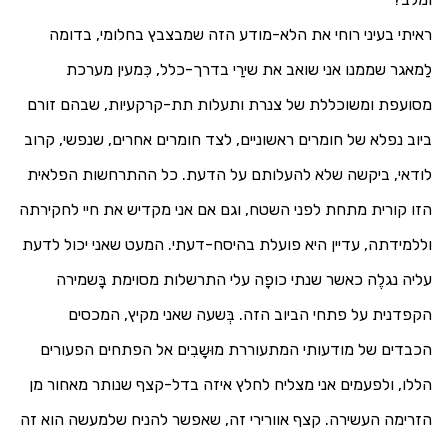
ראיתי בעיני רוחי את הלא-מודע הזה שמבצבץ בחלומי, בדומה
לַמאגר שממנו אני שואב את שירַי בדרך-כלל, כִּמעין מערכת
מסועפת ומשוכללת של צנרת ותעלות תת-קרקעיות, שבהם זורם
ביוב נפלא של חומרים ראשוניים, לצד חומרים אחרים, שנפשי, קרוב
לודאי, ביקשה שלא להעלותם על הדעת. כל ההתרחשות הפלאית
הזו קורית מתחת לפני השטח, וגם אם אני מקדיש את חיי לחקירתה
וללמידתה, עדיין היא פועלת בהיסח-דעתי. המעט שאני יכול לדעת
עליה נגלֶה כאשר שנתי כופָה עלי התרשלות מסוימת בָּשמירה
הקפדנית על פתחי הביוב הזה. בְּשעה שאני מקיץ, המכסים
הכבדים של מודעותי המתעוררת מוּשָבִים אל הפתחים הפעורים
הללו, ולפעמים אני מצליח לחלץ איזה בדל-קצף שנותר מאחור מן
הזרימה העשירה. קצף אוורירי זה, שאפשר להניח שלמעשה הוא זה