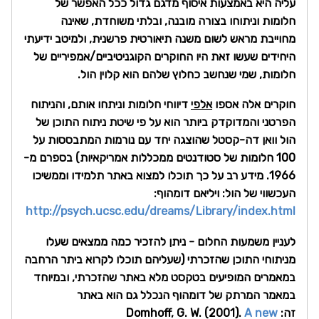
עליה היא באמצעות איסוף מדגם גדול ככל האפשר של
חלומות וניתוחו בצורה מובנה, ובלתי משוחדת, שאינה
מחוייבת מראש לשום משנה תיאורטית פרשנית, ולמיטב ידיעתי
היחידים שעשו זאת היו החוקרים הקוגניטיביים/אמפיריים של
חלומות, שמי שנחשב כחלוץ שלהם הוא קלוין הול.
חוקרים אלה אספו
אלפי
דיווחי חלומות וניתחו אותם, והניתוח
הפרטני והמדוקדק ביותר הוא על פי שיטת ניתוח התוכן של
הול וואן דה-קסטל שהוצגה יחד עם נורמות המתבססות על
100 חלומות של סטודנטים ממכללות אמריקאיות) בספרם מ-
1966. מידע רב על כך תוכלו למצוא באתר תלמידו וממשיכו
העכשווי של הול: ויליאם דומהוף:
http://psych.ucsc.edu/dreams
/Library/index.html
לעניין משמעות החלום - ניתן להזכיר כמה ממצאים שעלו
מניתוחי התוכן שהזכרתי (שעליהם תוכלו לקרוא ביתר הרחבה
במאמרים המופיעים בטקסט מלא באתר שהזכרתי, ובמיוחד
במאמר המרתק של דומהוף הנכלל גם הוא באתר
זה: Domhoff, G. W. (2001).
A new