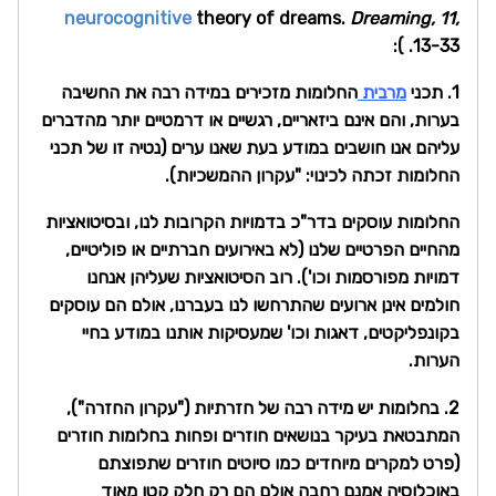
neurocognitive
theory of dreams.
Dreaming, 11,
13-33. ):
1. תכני
מרבית
החלומות מזכירים במידה רבה את החשיבה
בערות, והם אינם ביזאריים, רגשיים או דרמטיים יותר מהדברים
עליהם אנו חושבים במודע בעת שאנו ערים (נטיה זו של תכני
החלומות זכתה לכינוי: "עקרון ההמשכיות).
החלומות עוסקים בדר"כ בדמויות הקרובות לנו, ובסיטואציות
מהחיים הפרטיים שלנו (לא באירועים חברתיים או פוליטיים,
דמויות מפורסמות וכו'). רוב הסיטואציות שעליהן אנחנו
חולמים אינן ארועים שהתרחשו לנו בעברנו, אולם הם עוסקים
בקונפליקטים, דאגות וכו' שמעסיקות אותנו במודע בחיי
הערות.
2. בחלומות יש מידה רבה של חזרתיות ("עקרון החזרה"),
המתבטאת בעיקר בנושאים חוזרים ופחות בחלומות חוזרים
(פרט למקרים מיוחדים כמו סיוטים חוזרים שתפוצתם
באוכלוסיה אמנם רחבה אולם הם רק חלק קטן מאוד