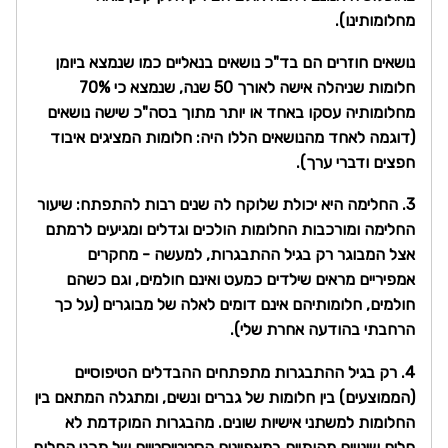
מחלומותינו).
נושאים חוזרים הם בד"כ נושאים בנאליים כמו שנמצא ביומן
חלומות שניהלה אישה לאורך 50 שנה, שנמצא כי 70%
מחלומותיה עסקו באחד או יותר מתוך בסה"כ שישה נושאים
(דוגמה לאחד מהנושאים הללו היה: חלומות המציגים איבוד
חפצים ודברי ערך).
3. החלימה היא יכולת שלוקח לה שנים רבות להתפתח: שיעור
החלימה ומורכבות החלומות הולכים וגדלים ומגיעים לרמתם
אצל המבוגר רק בגיל ההתבגרות, למעשה - מחקרים
אמפיריים מראים שילדים כמעט ואינם חולמים, וגם כשהם
חולמים, חלומותיהם אינם דומים לאלה של מבוגרים (על כך
הרחבתי בהודעה אחרת שלי).
4. רק בגיל ההתבגרות מתפתחים ההבדלים הטיפוסיים
(הממוצעים) בין חלומות של גברים ונשים, ומתגלה המתאם בין
החלומות למשתני אישיות שונים. מהבגרות המוקדמת לא
חלים שינויים מהותיים במאפיינים הסטטיסטיים של תכני החלום