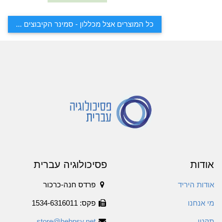
כל המוצרים אצל מכללון - סמינר הקיבוצים ...
אודות
פסיכולוגיה עברית
אודות היריד
פרדס חנה-כרכור
מי אנחנו
פקס: 1534-6316011
תקנון
store@hebpsy.net