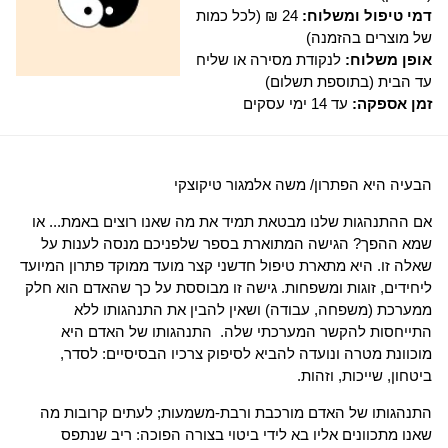
דמי טיפול ומשלוח:
24 ₪ (לכל כמות
של מוצרים בהזמנה)
אופן משלוח:
לנקודת מסירה או שליח
עד הבית (בתוספת תשלום)
זמן אספקה:
עד 14 ימי עסקים
הבעיה היא הפתרון/ משה אלמגור טיקוצקי
אם ההתנהגות שלנו מבטאת תמיד את מה שאנו רוצים באמת... או
שמא ההפך? הגישה המתוארת בספר שלפניכם מנסה לענות על
שאלה זו. היא מתארת טיפול חדשני קצר מועד ממוקד פתרון המיועד
ליחידים, זוגות ומשפחות. גישה זו מבוססת על כך שהאדם הוא חלק
ממערכת (משפחה, עבודה) ושאין להבין את התנהגותו ללא
התייחסות להקשר המערכתי שלה. התנהגותו של האדם היא
מוכוונת מטרה ונועדה להביא לסיפוק צרכיו הבסיסיים: לסדר,
ביטחון, שייכות, וזהות.
התנהגותו של האדם מורכבת ורבת-משמעות; לעתים קרובות מה
שאנו מתכוונים אליו בא לידי ביטוי בצורה הפוכה: ריב שנתפס