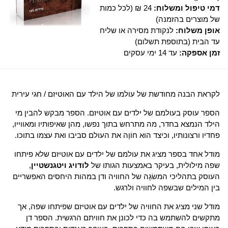
דמי טיפול ומשלוח:
24 ₪ (לכל כמות
של מוצרים בהזמנה)
אופן משלוח:
לנקודת מסירה או שליח
עד הבית (בתוספת תשלום)
זמן אספקה:
עד 14 ימי עסקים
לקראת הבנה מחודשת של עולמו של הילד עם האוטיזם / חגי עירית
הספר עוסק בעולמם של ילדים עם אוטיזם. הספר מבקש להבין מי
הילד הנמצא בחדר, מה מתרחש בתוך נפשו, מהן שאיפותיו ומאווייו,
פחדיו ורצונותיו, וכיצד הוא חוֹוֶה את העולם סביבו ואת עצמו בתוכו.
מודל אחד בספר מציג את עולמם של ילדים עם אוטיזם שלא פיתחו
שפה מילולית, בעיקר באמצעות הגותו של
לודויג ויטגנשטיין
,
העוסק בתהליכי המשׂגָה של החוויה ודן במהות היחסים האפשריים
בין המילים שבשפה לחוויה ולרגש.
מודל שני מציג את החוויה של ילדים עם אוטיזם שפיתחו שפה, אך
מתקשים להשתמש בה כדי לכונן את חוויתם הרגשית. הספר דן