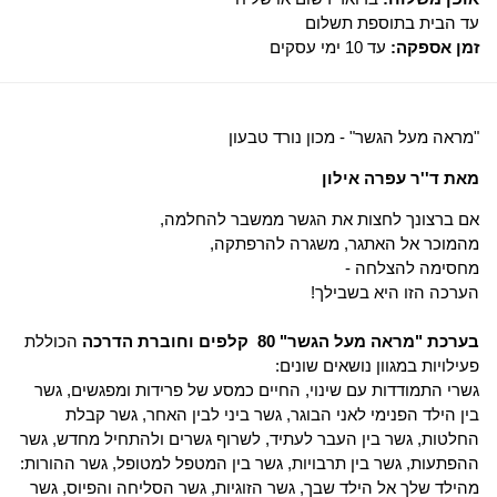
עד הבית בתוספת תשלום
זמן אספקה:
עד 10 ימי עסקים
"מראה מעל הגשר" - מכון נורד טבעון
מאת ד''ר עפרה אילון
אם ברצונך לחצות את הגשר ממשבר להחלמה,
מהמוכר אל האתגר, משגרה להרפתקה,
מחסימה להצלחה -
הערכה הזו היא בשבילך!
בערכת "מראה מעל הגשר" 80 קלפים וחוברת הדרכה
הכוללת
פעילויות במגוון נושאים שונים:
גשרי התמודדות עם שינוי, החיים כמסע של פרידות ומפגשים, גשר
בין הילד הפנימי לאני הבוגר, גשר ביני לבין האחר, גשר קבלת
החלטות, גשר בין העבר לעתיד, לשרוף גשרים ולהתחיל מחדש, גשר
ההפתעות, גשר בין תרבויות, גשר בין המטפל למטופל, גשר ההורות:
מהילד שלך אל הילד שבך, גשר הזוגיות, גשר הסליחה והפיוס, גשר