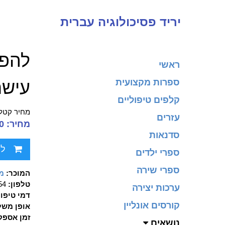
יריד פסיכולוגיה עברית
להפח
ראשי
ספרות מקצועית
עישר
קלפים טיפוליים
מחיר קטלו
עזרים
מחיר: 89.00 ₪
סדנאות
לח
ספרי ילדים
ספרי שירה
המוכר:
מכ
טלפון:
90354
ערכות יצירה
דמי טיפו
קורסים אונליין
אופן משל
זמן אספק
נושאים