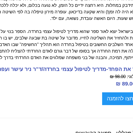
דבק במחלות. היא רחצה ידיים כל הזמן, לא נגעה בכלום, ולא יכלה ללכת
א היה לה זמן!) והיא שקעה בדיכאון. עופרה מירון טיפלה בה לפי השיטה
 שעות. היום האשה עובדת, נשואה, עם ילד.
ישראל יוצא לאור ספר שהוא מדריך לטיפול עצמי בחרדה. הספר בנוי על
 ולהחזיר את השליטה לחייו. מדובר על שיטה בת שבעה שלבים, יש בו הד
אחד השלבים החשובים בטיפול בחרדה הוא תהליך "החשיפה" שבו האדם 
 את רמת החרדה אך בסופו של דבר גורם לאדם החרדתי להצליח להתמודד
תוף, תמיכה, והבנה של בני משפחה שמלווים את האדם החרדתי בדרך לרי
את הפחד-מדריך לטיפול עצמי בחרדה/ד"ר ניר עישר ועפרה
גי:
98.00 ₪
צו להזמנה