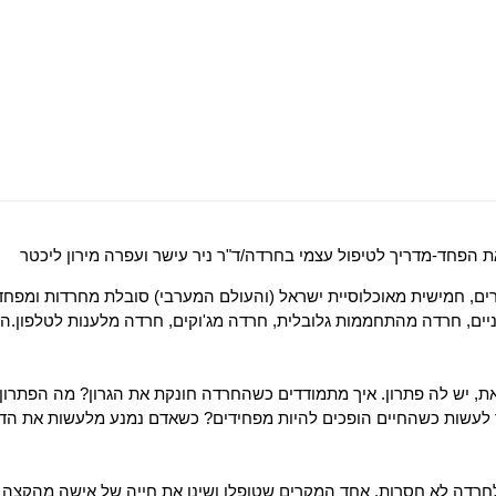
 הפחד-מדריך לטיפול עצמי בחרדה/ד"ר ניר עישר ועפרה מירון ליכטר
ים, חמישית מאוכלוסיית ישראל (והעולם המערבי) סובלת מחרדות ומפחד
יים, חרדה מהתחממות גלובלית, חרדה מג'וקים, חרדה מלענות לטלפון.ה
את, יש לה פתרון. איך מתמודדים כשהחרדה חונקת את הגרון? מה הפתרון
לעשות כשהחיים הופכים להיות מפחידים? כשאדם נמנע מלעשות את הדב
חרדה לא חסרות. אחד המקרים שטופלו ושינו את חייה של אישה מהקצה