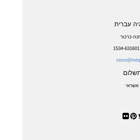
יה עברית
נה-כרכור
store@hebp
שלום
אשראי