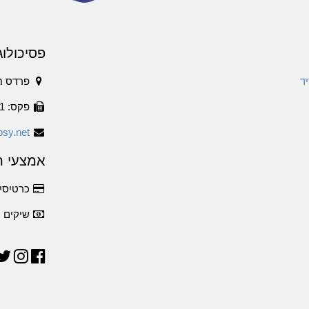
פסיכולוג
ד
פרדס ח
פקס: 1534-6316011
sy.net
אמצעי ת
כרטיסי 
שיקים