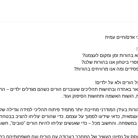
י אדם/חיים עמית
א בהורות זמן ומקום לעצמנו?
רי ביטחון אנו בהורות שלנו?
סידים ומה אנו מרוויחים בהורות?
 הורים ולא על ילדים!
 באהדה וברגישות תהליכים שעוברים הורים כשהם מגדלים ילדים – התס
 רגשות האשמה ותחושות הסיפוק ועוד.
רות בעידן המודרני מחייבת יותר מתמיד פיתוח תהליכי למידה וגדילה של ה
מאית, כדאי שידעו לסמוך על עצמם. כדי שהורים יצליחו להציב בבטחה
משפחה. והחשוב מכל – כדי שאנשים יצליחו להיות הורים "טובים", חשוב
ס על נסיונו העשיר של המחבר בעבודה עם הורים ועם משפחותיהם במסגר