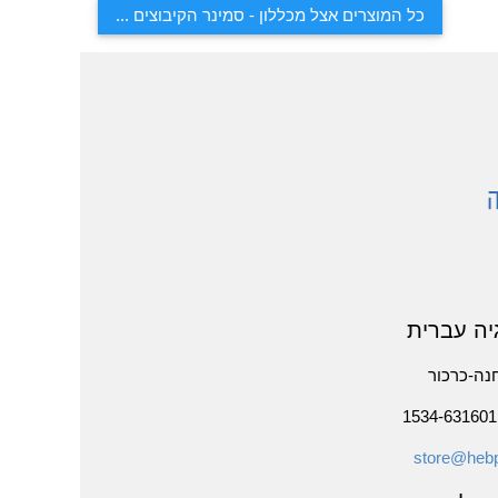
כל המוצרים אצל מכללון - סמינר הקיבוצים ...
יה עברית
נה-כרכור
store@hebp