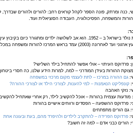
שי, כנה ומרתק, פונה הספר לקהל קוראים רחב: להורים ולהורים שבדרך, ל
הורות והמשפחה, הפסיכולוגיה, העבודה הסוציאלית ועוד.
ר:
חיים עמית נולד בישראל ב – 1952. הוא אב לשלושה ילדים ומתגור
רונה (2003) עמד בראש המרכז להורות ומשפחה במכללת סמינר הקיבוצים.
ר:
: פרדוקס העיתוי – אולי אפשר להתחיל בילד השלישי?
מצוקת ההורות בעידן המודרני – למה, למרות הידע שלנו, כה חסרי ביטחון 
י:
גם ההורה במרכז – לתת לעצמי מקום מרכזי במשפחה
:
קונפליקט הנאמנות – למי להענות, לצורכי הילד או לצורכי ההורה?
: נזקי האהבה
 מודעות עצמית בהורות – אוכל להקשיב לילד, רק אחרי שאתחיל להקשיב
: פרדוקס ההשפעה – הפסדים ורווחים אישיים בהורות
: גם הורים מתפתחים
י:
פרדוקס הפרידה – להתקרב לילדים ולהיפרד מהם, בעת ובעונה אחת
: הורים כבני אדם – למה זה חשוב?