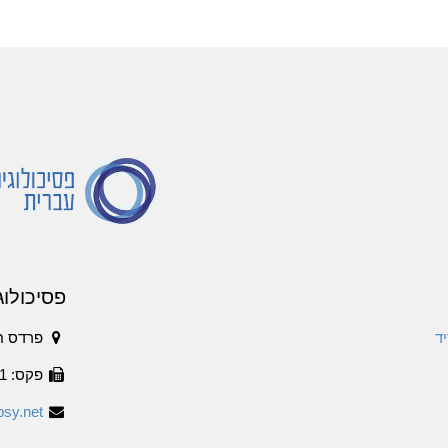
פסיכולוג
ד
פרדס ח
פקס: 1534-6316011
sy.net