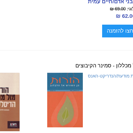
בני אדם/חיים עמית
גי:
69.00 ₪
צו להזמנה
מכללון - סמינר הקיבוצים