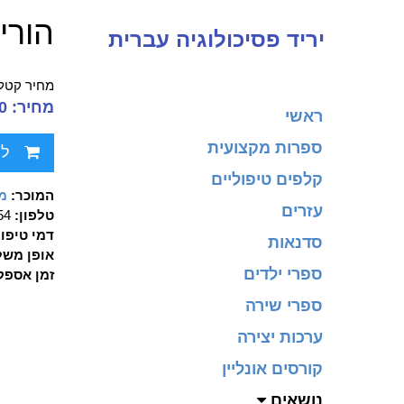
הורי
יריד פסיכולוגיה עברית
מחיר קטלו
מחיר: 62.00 ₪
ראשי
ספרות מקצועית
לח
קלפים טיפוליים
המוכר:
מכ
עזרים
טלפון:
90354
דמי טיפו
סדנאות
אופן משל
ספרי ילדים
זמן אספק
ספרי שירה
ערכות יצירה
קורסים אונליין
נושאים