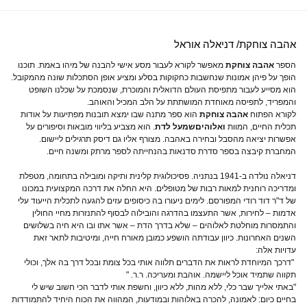
אהבה צוחקת/ דניאלה אוראל
הספר
אהבה צוחקת
מאפשר לקורא לעבור מסע אישי להבנה של מיהו באמת. תוכנו
הופך על פיהן אמונות שנחשבות כחקוקות בסלע ומציע אופן הסתכלות שונה מהמקובל.
הוא מסייע לעבור מתפיסת העולם הדואלית והמוכרת, שנסמכת על שכלנו השופט
והמפריד, לתפיסה מאוחדת המושתתת על הלב המכיל והאוהב.
לקורא הפתוח
אהבה צוחקת
הוא ספר מתנה שבו ימצא תובנות מפתיעות על אודות
תכלית החיים, המוות
ואלוהים
שמעל לדת
. הוא מצביע בליווי מובאות וסיפורים על
אפשרות יציאה מהסבל ובחירה באהבה. מצורף אליו גם דיסק תרגילים ליישום.
המחברת קיבצה בספר סדרת סדנאות בהנחייתה לספר מרתק ומשנה חיים.
דניאלה נולדה ב-1941 בנתניה. פסיכולוגית קלינית ותיקה ומובילה בתחומה, מטפלת
ומדריכה רוחנית למאות רבות של מטופלים. היא החלה את דרכה המקצועית במכונו
של ד"ר דוד רודי המפורסם. לימים ניעורו בה כיסופים עזים להגעה לתכלית הייעוד עלי
אדמות – לחירות, אשר התעצמו בהדרגה והובילוה לבסוף להתנזרות מחיי החולין
והתמסרות מוחלטת לאלוהים – שלא בדרך הדת – אשר אתו ובו היא חיה בשלושים
השנים האחרונות. כיוון עבודתה הושפע כמובן מאורח חייה, ומיטיבות לתאר זאת
עדויות אלה:
"דרכך המיוחדת לראות את הדברים תלווה אותי בכל צומת ובכל דרך בה אלך, וכולי
תקווה שתמיד אוכל ליישמה. אוהבת ומעריכה. ר.ר. "
"באתי אלייך שבר כלי, ללא מהות, ללא כיוון, וחשפת אותי לדבר הכי חשוב שיש לי
בחיים כיום: לאמונה, להכרה באלוהות ובמודעות, המהווה את הכוח היחיד להתמודדות