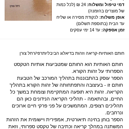
דמי טיפול ומשלוח:
24 ₪ (לכל כמות
של מוצרים בהזמנה)
אופן משלוח:
לנקודת מסירה או שליח
עד הבית (בתוספת תשלום)
זמן אספקה:
עד 14 ימי עסקים
חותם האותיות-קריאה וזהות בדיאלוג הביבליותרפי/רחל צורן
חותם האותיות הוא החותם שמטביעות אותיות הטקסט
הספרותי על זהות הקורא.
הספר עוסק בהתבוננות בתהליך המורכב של הטבעת
חותם זו - בעיצובה והתפתחותה של זהות הקורא בתהליך
הקריאה. זהות היא תופעה המתקיימת וצומחת במשך כל
החיים, ובהתאמה - תהליכי הקריאה הנידונים כאן הם
תהליכים רצופים, המתמשכים על פני פרקי חיים ארוכים
ונרחבים.
הספר בוחן בחינה תיאורטית, אמפירית ויישומית את הזהות
המשתנה במהלך קריאה וכתיבה של טקסט ספרותי, וזאת