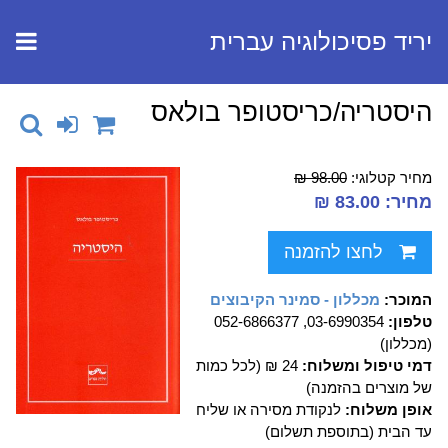
יריד פסיכולוגיה עברית
היסטריה/כריסטופר בולאס
מחיר קטלוגי:
98.00 ₪
מחיר: 83.00 ₪
לחצו להזמנה
המוכר:
מכללון - סמינר הקיבוצים
טלפון:
03-6990354, 052-6866377
(מכללון)
דמי טיפול ומשלוח:
24 ₪ (לכל כמות
של מוצרים בהזמנה)
אופן משלוח:
לנקודת מסירה או שליח
עד הבית (בתוספת תשלום)