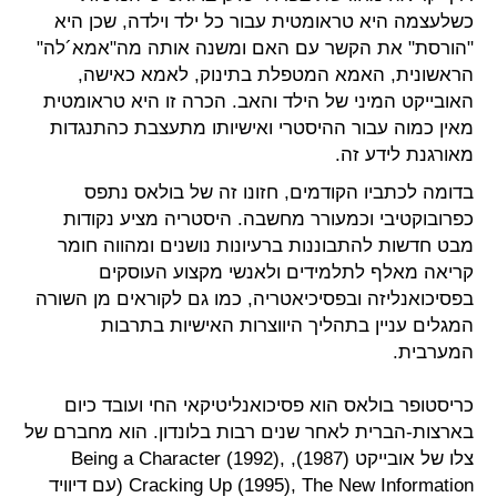
כשלעצמה היא טראומטית עבור כל ילד וילדה, שכן היא
"הורסת" את הקשר עם האם ומשנה אותה מה"אמא´לה"
הראשונית, האמא המטפלת בתינוק, לאמא כאישה,
האובייקט המיני של הילד והאב. הכרה זו היא טראומטית
מאין כמוה עבור ההיסטרי ואישיותו מתעצבת כהתנגדות
מאורגנת לידע זה.
בדומה לכתביו הקודמים, חזונו זה של בולאס נתפס
כפרובוקטיבי וכמעורר מחשבה. היסטריה מציע נקודות
מבט חדשות להתבוננות ברעיונות נושנים ומהווה חומר
קריאה מאלף לתלמידים ולאנשי מקצוע העוסקים
בפסיכואנליזה ובפסיכיאטריה, כמו גם לקוראים מן השורה
המגלים עניין בתהליך היווצרות האישיות בתרבות
המערבית.
כריסטופר בולאס הוא פסיכואנליטיקאי החי ועובד כיום
בארצות-הברית לאחר שנים רבות בלונדון. הוא מחברם של
צלו של אובייקט (1987), Being a Character (1992),
Cracking Up (1995), The New Information (עם דיוויד