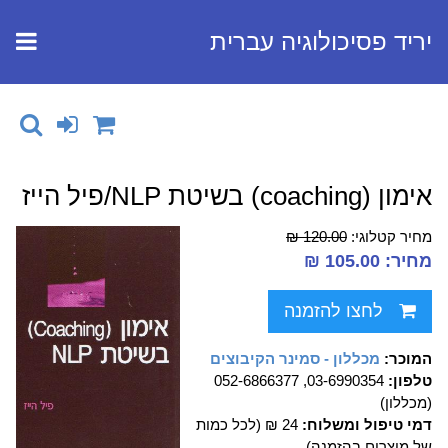
יריד פסיכולוגיה עברית
אימון (coaching) בשיטת NLP/פיל הייז
מחיר קטלוגי:
120.00 ₪
מחיר: 105.00 ₪
לחצו להזמנה
המוכר:
מכללון - סמינר הקיבוצים
טלפון:
03-6990354, 052-6866377
(מכללון)
דמי טיפול ומשלוח:
24 ₪ (לכל כמות
של מוצרים בהזמנה)