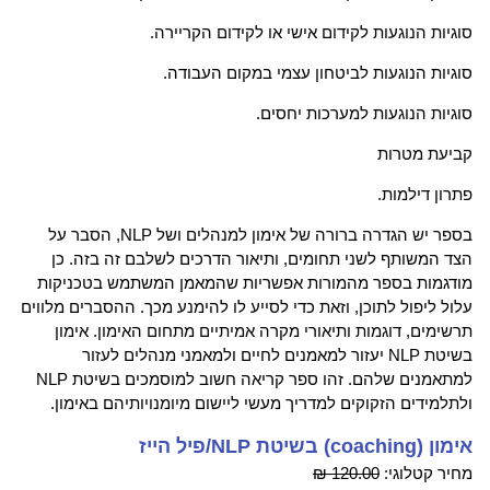
סוגיות הנוגעות לקידום אישי או לקידום הקריירה.
סוגיות הנוגעות לביטחון עצמי במקום העבודה.
סוגיות הנוגעות למערכות יחסים.
קביעת מטרות
פתרון דילמות.
בספר יש הגדרה ברורה של אימון למנהלים ושל NLP, הסבר על
הצד המשותף לשני תחומים, ותיאור הדרכים לשלבם זה בזה. כן
מודגמות בספר מהמורות אפשריות שהמאמן המשתמש בטכניקות
עלול ליפול לתוכן, וזאת כדי לסייע לו להימנע מכך. ההסברים מלווים
תרשימים, דוגמות ותיאורי מקרה אמיתיים מתחום האימון. אימון
בשיטת NLP יעזור למאמנים לחיים ולמאמני מנהלים לעזור
למתאמנים שלהם. זהו ספר קריאה חשוב למוסמכים בשיטת NLP
ולתלמידים הזקוקים למדריך מעשי ליישום מיומנויותיהם באימון.
אימון (coaching) בשיטת NLP/פיל הייז
מחיר קטלוגי:
120.00 ₪