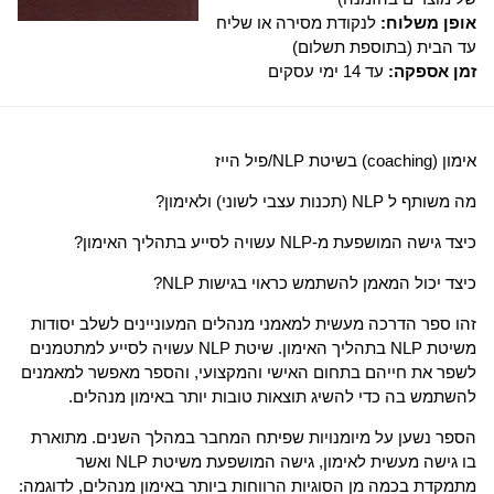
אופן משלוח:
לנקודת מסירה או שליח
עד הבית (בתוספת תשלום)
זמן אספקה:
עד 14 ימי עסקים
אימון (coaching) בשיטת NLP/פיל הייז
מה משותף ל NLP (תכנות עצבי לשוני) ולאימון?
כיצד גישה המושפעת מ-NLP עשויה לסייע בתהליך האימון?
כיצד יכול המאמן להשתמש כראוי בגישות NLP?
זהו ספר הדרכה מעשית למאמני מנהלים המעוניינים לשלב יסודות
משיטת NLP בתהליך האימון. שיטת NLP עשויה לסייע למתטמנים
לשפר את חייהם בתחום האישי והמקצועי, והספר מאפשר למאמנים
להשתמש בה כדי להשיג תוצאות טובות יותר באימון מנהלים.
הספר נשען על מיומנויות שפיתח המחבר במהלך השנים. מתוארת
בו גישה מעשית לאימון, גישה המושפעת משיטת NLP ואשר
מתמקדת בכמה מן הסוגיות הרווחות ביותר באימון מנהלים, לדוגמה: