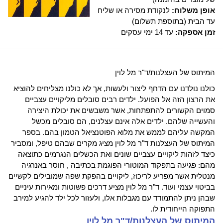
אופן משלוח:
לנקודת מסירה או שליח
עד הבית (בתוספת תשלום)
זמן אספקה:
עד 14 ימי עסקים
המיתוס של העצלנות/ד"ר מל לוין
כולנו נולדנו עם הדחף ליצור ולעשות, אך לא כולנו מצליחים להוציא
את הרצון הזה אל הפועל. ילדים רבים סובלים מליקויים עצביים
סמוים הקשורים להתפתחות, אשר משבשים את יכולת היצירה
והעשייה שלהם. ילדים אלה אינם עצלנים, הם סובלים מכשל
המקשה עליהם לממש את מלוא הפוטנציאל הטמון בהם. בספר
המיתוס של העצלנות ד"ר מל לוין מציג מקרים שבהם טיפל, ומסביר
כיצד לזהות ליקויים עצביים שונים ואת הכשלים הנגרמים כתוצאה
מהם: פגיעה בתפקוד המוטורי הפוגמת בכתיבה , חוסר באנרגיה
מנטלית אשר מפריע לריכוז, ליקויים בהפקת שפה שמובילים לקשיים
בביטוי עצמי ועוד. ד"ר מל לוין מציע דרכים פשוטות ומאירות עיניים
שבהן ניתן להתמודד עם מגבלות אלו, ולעזור לכל ילד להגיע למירב
התפוקה הייחודית לו.
המיתוס של העצלנות/ד"ר מל לוין