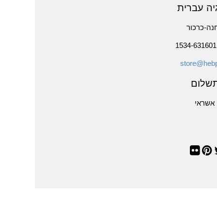
יה עברית
נה-כרכור
store@hebp
שלום
אשראי