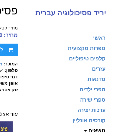
פסיכ
יריד פסיכולוגיה עברית
מחיר קטלו
מחיר: 110.00 ₪
ראשי
ספרות מקצועית
לח
קלפים טיפוליים
המוכר:
מכ
עזרים
טלפון:
90354
דמי טיפו
סדנאות
אופן משל
ספרי ילדים
זמן אספק
ספרי שירה
ערכות יצירה
עוד אצל 
קורסים אונליין
נושאים