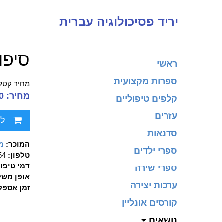
יריד פסיכולוגיה עברית
סיפו
ראשי
ספרות מקצועית
מחיר קטלו
מחיר: 79.00 ₪
קלפים טיפוליים
עזרים
לח
סדנאות
המוכר:
מכ
ספרי ילדים
טלפון:
90354
דמי טיפו
ספרי שירה
אופן משל
ערכות יצירה
זמן אספק
קורסים אונליין
נושאים