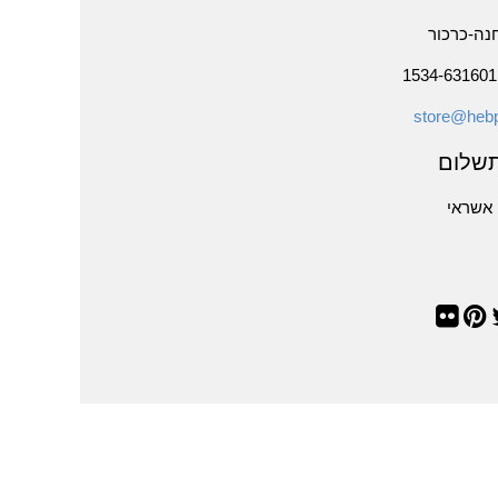
נה-כרכור
store@hebp
שלום
אשראי