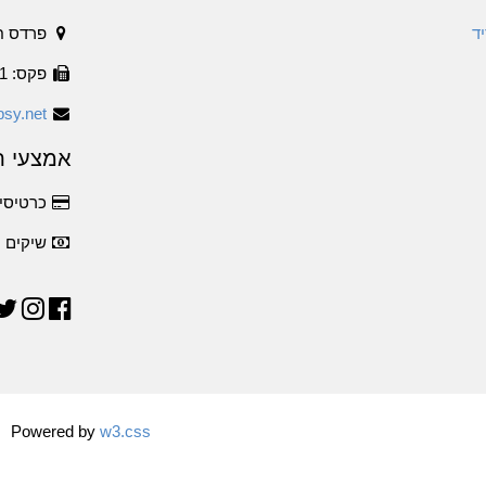
ד
פרדס ח
פקס: 1534-6316011
sy.net
אמצעי ת
כרטיסי 
שיקים
Powered by
w3.css