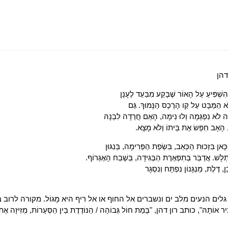
דהן
ִשְׁפִּיעַ עַל הָאוֹר שֶׁבָּקַע מִבַּעַד לֶעָנָן
ֹא הַמַּבָּט עַל קַו הָרֶכֶס הַנָּמוּךְ. גַּם
ה לֹא נִפְגְּמָה וְלוּ נִימָה, הָאֵם חֲרֵדָה לִבְנָהּ
אי, הָאָב חִפֵּשׂ אֶת בֵּיתוֹ וְלֹא מָצָא.
כָּאן בִּזְכוּת הַכְּאֵב, בִּשְׂפַת הַפְּרִימָה, בְּנִגּוּן
ִתְלָשׁ. אֲדַבֵּר בְּתִפְאֶרֶת הַבְּגִידָה, בְּשֶׁבַח הָאֶגְרוֹף.
, דֶּלֶת, מַנְגָּנוֹן נִפְתָּח וְנִסְגָּר
ים הנעים מלב ים ונשברים אל החוף או אל ריף היא מָגוֹל. מקורה לרוב בתזוזו
ִיר אוֹתָהּ", כותב רון דהן, "בָּמַת חוֹל גְּבוֹהָה / הַנּוֹדֶדֶת בֵּין הַסְּעָרוֹת, מְזִיזָה אֶת 