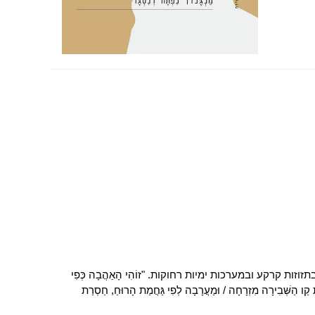
ת קרקע ובמערכות ימיות רחוקות. "זוֹהִי הָאַהֲבָה כְּפִי
קַו הַשְּׁבִירָה מִזְרָחָה / וּמַעֲרָבָה לְפִי גַּחֲמַת הָרוּחַ, חַסְרַת