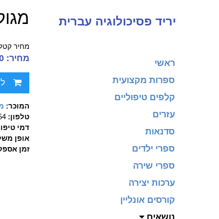
מגול 
יריד פסיכולוגיה עברית
מחיר קטלו
מחיר: 62.00 ₪
ראשי
ספרות מקצועית
לח
קלפים טיפוליים
המוכר:
מכ
עזרים
טלפון:
90354
דמי טיפו
סדנאות
אופן משל
ספרי ילדים
זמן אספק
ספרי שירה
ערכות יצירה
קורסים אונליין
נושאים