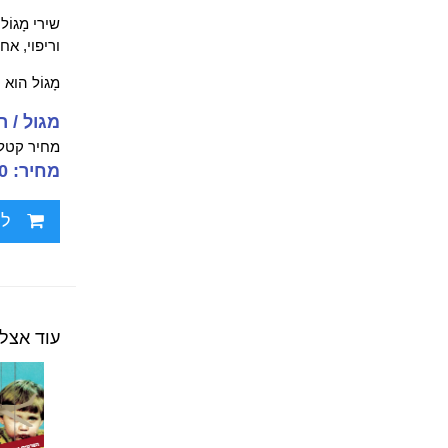
שירי מָגו
וריפוי, א
מָגוֹל הוא
מגול / רו
מחיר קטלו
מחיר: 62.00 ₪
לח
עוד אצל 