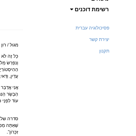
רשימת דוכנים
פסיכולוגיה עברית
יצירת קשר
מגול / רון 
תקנון
כָּל זֶה לֹא ה
וְנִפְרַשׂ מְל
הַהִיסְטוֹרְיָ
עֲדַיִן, וַדַּ
אֲנִי אֲדַבֵּר 
הַבָּשָׂר הַנּ
עוֹד לִפְנֵי כֵן
סדרה של גל
שֶׁאַתָּה מַכּ
זִכָּרוֹן".