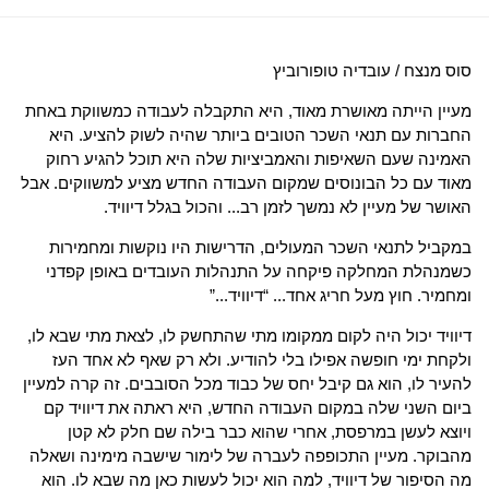
סוס מנצח / עובדיה טופורוביץ
מעיין הייתה מאושרת מאוד, היא התקבלה לעבודה כמשווקת באחת
החברות עם תנאי השכר הטובים ביותר שהיה לשוק להציע. היא
האמינה שעם השאיפות והאמביציות שלה היא תוכל להגיע רחוק
מאוד עם כל הבונוסים שמקום העבודה החדש מציע למשווקים. אבל
האושר של מעיין לא נמשך לזמן רב... והכול בגלל דיוויד.
במקביל לתנאי השכר המעולים, הדרישות היו נוקשות ומחמירות
כשמנהלת המחלקה פיקחה על התנהלות העובדים באופן קפדני
ומחמיר. חוץ מעל חריג אחד... “דיוויד...”
דיוויד יכול היה לקום ממקומו מתי שהתחשק לו, לצאת מתי שבא לו,
ולקחת ימי חופשה אפילו בלי להודיע. ולא רק שאף לא אחד העז
להעיר לו, הוא גם קיבל יחס של כבוד מכל הסובבים. זה קרה למעיין
ביום השני שלה במקום העבודה החדש, היא ראתה את דיוויד קם
ויוצא לעשן במרפסת, אחרי שהוא כבר בילה שם חלק לא קטן
מהבוקר. מעיין התכופפה לעברה של לימור שישבה מימינה ושאלה
מה הסיפור של דיוויד, למה הוא יכול לעשות כאן מה שבא לו. הוא