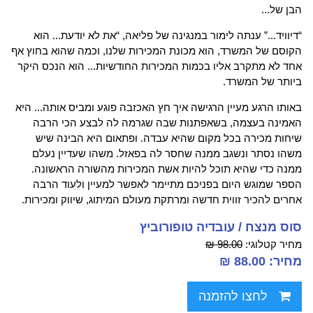
הבן של...
“דיוויד...” ענתה לימור במנגינה של פליאה, “את לא יודעת... הוא
הקוסם של המשרד, הוא מכונת המכירות שלנו, וכמה שהוא בחוץ אף
אחד לא מתקרב אליו בכמות המכירות החודשיות... הוא הנכס היקר
ביותר של המשרד.
באותו הרגע מעיין הרגישה איך חץ האכזבה פוגע ומביס אותה... היא
האמינה בעצמה, בשאפתנות שבה שגרמה לה לבצע הכי הרבה
שיחות מכירה בכל מקום שהיא עבדה. ופתאום היא הבינה שיש
משהו נסתר ונשגב ממנה שחסר לה בפאזל. משהו שעדיין נעלם
ממנה כדי שהיא תוכל להיות אשת המכירות מהשורה הראשונה.
הספר שמוגש היום בפניכם מתיימר לאפשר למעיין ולעוד הרבה
אחרים להכיר זווית חדשה ומרתקת מעולם המיתוג, שיווק ומכירות.
סוס מנצח / עובדיה טופורוביץ
מחיר קטלוגי:
98.00 ₪
מחיר: 88.00 ₪
לחצו להזמנה