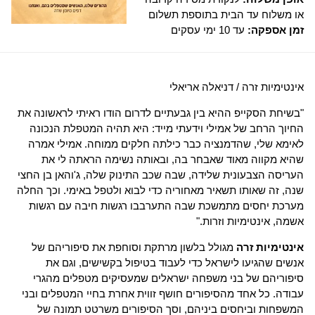
או משלוח עד הבית בתוספת תשלום
זמן אספקה:
עד 10 ימי עסקים
אינטימיות זרה / דניאלה אריאלי
"בשיחת הסקייפ ההיא בין גבעתיים לדרום הודו ראיתי לראשונה את
החיוך הרחב של אמילי וידעתי מייד: היא תהיה המטפלת הנכונה
לאימא שלי, שהדמנציה כבר כילתה חלקים ממוחה. אמילי אמרה
שהיא מקווה מאוד שאבחר בה, ובאותה נשימה הראתה לי את
העריסה הצבעונית שלידה, שבה שכב התינוק שלה, ג'והאן בן החצי
שנה, זה שאותו תשאיר מאחוריה כדי לבוא ולטפל באימי. וכך החלה
מערכת יחסים מתמשכת שבה התערבבו רגשות חיבה עם רגשות
אשמה, אינטימיות וזרות."
אינטימיות זרה
מגולל בלשון מרתקת וסוחפת את סיפוריהם של
אנשים שהגיעו לישראל כדי לעבוד בטיפול בקשישים, וגם את
סיפוריהם של בני משפחה ישראלים שמעסיקים מטפלים מהגרי
עבודה. כל אחד מהסיפורים חושף זווית אחרת בחיי המטפלים ובני
המשפחות וביחסים ביניהם, וסך הסיפורים משרטט תמונה של