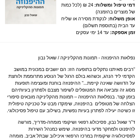
דמי טיפול ומשלוח:
24 ₪ (לכל כמות
של מוצרים בהזמנה)
אופן משלוח:
לנקודת מסירה או שליח
עד הבית (בתוספת תשלום)
זמן אספקה:
עד 14 ימי עסקים
נפלאות ההיפנוזה - תמונות מהקליניקה / שאול נבון
"רבים מאיתנו נתקלים בתופעה הזו: הם יושבים במכונית במושב
הקדמי ליד הנהג, וכשהוא בולם הרגל של הנוסע מתרוממת ולוחצת
על הדוושה שאינה קיימת..." ההיפנוזה בוחנת ומעצימה תופעות
מסוג זה ומביאה את המטופלים לשיפור מצבם ולפתרון בעיותיהם
בזמן קצר. בנפלאות ההיפנוזה – תמונות מהקליניקה מובאים סיפורי
הצלחה של מטופלים בהיפנוזה, שימקדו מבט על טכניקה טיפולית
זו כשיטה יעילה לפתרון בעיות נפשיות, בשילוב עם טיפול פסיכולוגי.
ד"ר שאול נבון, פסיכולוג רפואי ושיקומי מומחה-מדריך, מורשה
להיפנוט ולמחקר מדעי בהיפנוזה. שימש כמנהל השירות
לפסיכולוגיה שיקומית במרכז הרפואי איכילוב שבתל אביב. מומחה