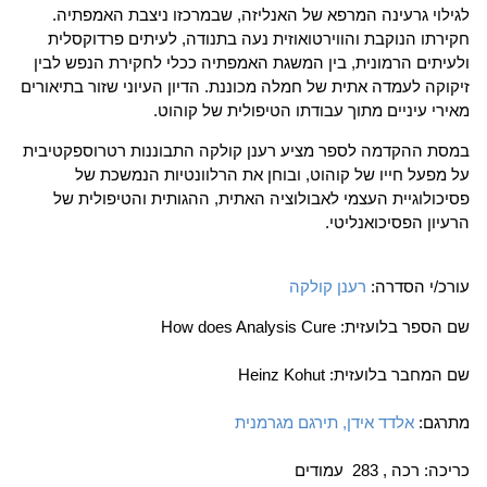
לגילוי גרעינה המרפא של האנליזה, שבמרכזו ניצבת האמפתיה.
חקירתו הנוקבת והווירטואוזית נעה בתנודה, לעיתים פרדוקסלית
ולעיתים הרמונית, בין המשגת האמפתיה ככלי לחקירת הנפש לבין
זיקוקה לעמדה אתית של חמלה מכוננת. הדיון העיוני שזור בתיאורים
מאירי עיניים מתוך עבודתו הטיפולית של קוהוט.
במסת ההקדמה לספר מציע רענן קולקה התבוננות רטרוספקטיבית
על מפעל חייו של קוהוט, ובוחן את הרלוונטיות הנמשכת של
פסיכולוגיית העצמי לאבולוציה האתית, ההגותית והטיפולית של
הרעיון הפסיכואנליטי.
עורכ/י הסדרה:
רענן קולקה
שם הספר בלועזית: How does Analysis Cure
שם המחבר בלועזית: Heinz Kohut
מתרגם:
אלדד אידן, תירגם מגרמנית
כריכה: רכה , 283 עמודים