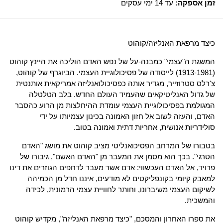
זמן אספקה:
עד 14 ימי עסקים
כיצד מרפאת האנליזה/קוהוט
המשגת ה"עצמי" כמבנה-על של נפש האדם הוליכה את היינץ קוהוט
(1913-1981) לייסודה של פסיכולוגיית העצמי. הביוגרף של קוהוט,
צ'רלס סטרוזייר, מגדיר אותה כפסיכולואנליזה אמריקאית אותנטית
של גדול האנליטיקאים שהעמיד העולם החדש. בלב הטלטלה
המגולמת בפסיכולוגיית העצמי עומדת ההיחלצות מן הרוע כהסבר
האדם, והעזה לשוב אל חזון האמונה בכינון עצמיותו על ידי
סולידריות אנושית, אחריות דתית ואמונה בטוב.
בטבורו של המרחב הפסיכואנליטי מציב קוהוט את מושג "האדם
הטרגי". בכך הוא מסמן את המעבר מן "האדם האשם", גיבורו של
פרויד, אל האדם העכשווי: אדם אשר מעבר לדחפים הגוזרים את דינו
למאבק קיומי בקונפליקטים לא מודעים, איננו חדל מן הכמיהה
לשיקום העצמי משיברונו, וחותר לחוויית עצמי הרמונית, לכידה
והמשכית.
את ספרו האחרון והמסכם, "כיצד מרפאת האנליזה", מקדיש קוהוט