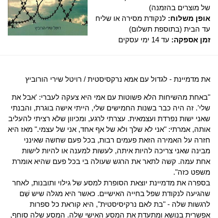
של מוצרים בהזמנה)
אופן משלוח:
לנקודת מסירה או שליח
עד הבית (בתוספת תשלום)
זמן אספקה:
עד 14 ימי עסקים
את מדמיינת - לגדול עם אמא נרקסיסטית / רויטל שירי הורוביץ
"באחת מהשיחות הלא פשוטות עם אמי היא צעקה לעברי: 'אבל את
שלי'. זה היה כבר בשנות החמישים שלי, הייתי אישה בוגרת, והבנתי
שאני ישות נפרדת ועצמאית. עצרתי לרגע, ומכיוון שלא רציתי להעליב
אותה, אמרתי: "אני לא שלך ולא של אף אחד, אני של עצמי." מאז היא
חזרה על האמירה הזאת פעמים רבות, בכל פעם שחשה שאינני
מבינה שאני צריכה להיות איתה, לעשות למענה או להיות לישות
אחת עמה. קשה לתאר את הרגש שעולה בי בכל פעם שהיא אומרת
משפט כזה".
בספרה את מדמיינת יוצאת הסופרת למסע של גילוי ותובנות, לאחר
שהגיעה לנקודת שפל בחייה האישיים. כאשר היא מגלה שיש שֵׁם
לרגשות שלה - "בת לאם נרקיסיסטית", היא קוראת כל ספרות
אפשרית בנושא ומתעדת את המסע האישי שלה. המסע שלה סוחף,