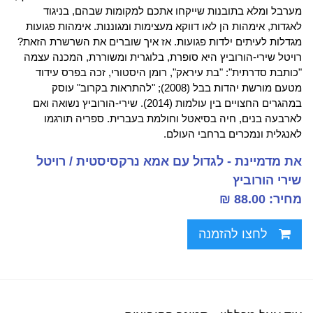
מערבל ומלא בתובנות שייקחו אתכם למקומות שבהם, בניגוד
לאגדות, אימהות הן לאו דווקא מעצימות ומגוננות. אימהות פגועות
מגדלות לעיתים ילדות פגועות. אז איך שוברים את השרשרת הזאת?
רויטל שירי-הורוביץ היא סופרת, בלוגרית ומשוררת, המכנה עצמה
"כותבת סדרתית": "בת עיראק", רומן היסטורי, זכה בפרס עידוד
מטעם מורשת יהדות בבל (2008); "להתראות בקרוב" עוסק
במהגרים החצויים בין עולמות (2014). שירי-הורוביץ נשואה ואם
לארבעה בנים, חיה בסיאטל וחולמת בעברית. ספריה תורגמו
לאנגלית ונמכרים ברחבי העולם.
את מדמיינת - לגדול עם אמא נרקסיסטית / רויטל
שירי הורוביץ
מחיר: 88.00 ₪
לחצו להזמנה