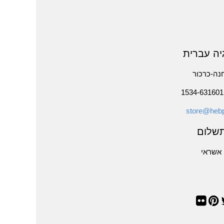
יה עברית
נה-כרכור
store@hebp
שלום
אשראי