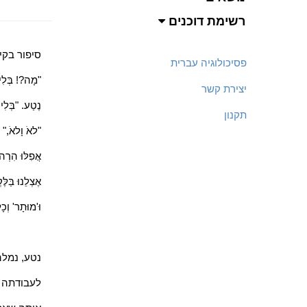
רשימת דוכנים
סיפור בקי
פסיכולוגיה עברית
"מָה?! בְּלִי 
יצירת קשר
נֶטַע. "בְּלִי
תקנון
"לאֹ וָלאֹ," צ
אֲפִלּוּ הִרְהו
אֶצְלֵנוּ בַּלּ
וּ'מוּתָר' וְכָ
נטע, נמלה
לעבודתה ה