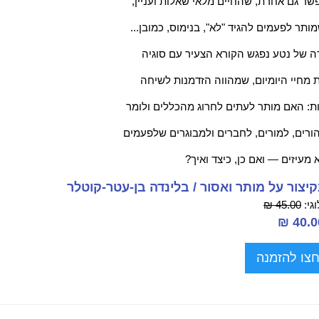
ר גם אחרת, שהחיים מלאי שאלות ועניין,
ותר לפעמים להגיד "לא", בנימוס, כמובן...
ה של נטע נפגש הקורא הצעיר עם סוגיה
מחיי היומיום, שמהווה הזדמנות לשיחה
: האם מותר לעתים לחרוג מהכללים ולומר
ורים, למורים, לחברים ולמבוגרים שלפעמים
מעיזים — ואם כן, כיצד ואיך?
קיצור על מותר ואסור / בלינדה בן-עטר-קוטלר
גי:
45.00 ₪
צו להזמנה