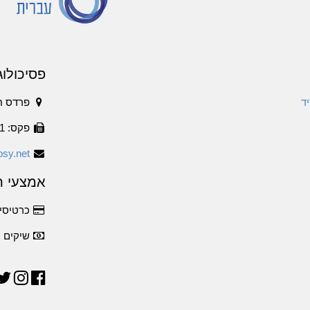
פסיכולוג
ד
פרדס ח
פקס: 1534-6316011
sy.net
אמצעי ת
כרטיסי 
שיקים