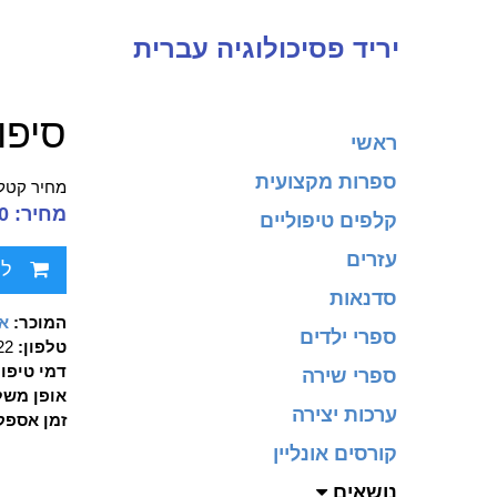
יריד פסיכולוגיה עברית
סיפו
ראשי
ספרות מקצועית
מחיר קטלו
מחיר: 40.00 ₪
קלפים טיפוליים
עזרים
לח
סדנאות
המוכר:
או
ספרי ילדים
טלפון:
0822
דמי טיפו
ספרי שירה
אופן משל
ערכות יצירה
זמן אספק
קורסים אונליין
נושאים