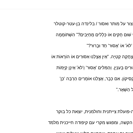
צור על מותר ואסור / בלינדה בן-עטר-קוטלר
שׁוּם חֻקִּים אוֹ כְּלָלִים מְחַיְּבִים?" הִשְׁתּוֹמְמָה
 'לאֹ' אוֹ 'אָסוּר' חַד וּבָרוּר?"
ָחֲקָה קַטְיָה. "אֵין אֶצְלֵנוּ אִסּוּרִים אוֹ הוֹרָאוֹת אוֹ
ּרִים בָּעִנְיָן. וְהַמִּלִּים 'אָסוּר' וְ'לאֹ' אֵינָן קַיָּמוֹת
ֶקְסִיקוֹן. אִם כְּבָר, אֶצְלֵנוּ אוֹמְרִים הַרְבֵּה 'כֵּן'
ל הַשְּׁאָר."
-פועלת צייתנית וחולמנית, יוצאת כל בוקר
קשה, ומפגש מקרי עם קיפודה חייכנית מלמד