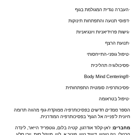
·
העברה נגדית המגולמת בגוף
·
דפוסי תנועה והתפתחות תינוקות
·
גישות פרוידיאניות ויונגיאניות
·
תנועת הרצף
·
טיפול גופני-התייחסותי
·
פסיכולוגיה תהליכית
Body Mind Centering®
·
·
פסיכותרפיה סומטית התפתחותית
·
טיפול בטראומה
הספר
ממדים חדשים בפסיכותרפיה ממוקדת-גוף
מהווה תרומה
חיונית ל'פנייה אל הגוף' בפסיכותרפיה המודרנית.
מחברים
:
ז'אן-קלוד אודרגון, קטיה בלום, גוטפריד הייאר, לינדה
הרטלי, ניק טוטון, דיוויד טיון, פיטר א. לוין, מייקל סות, יורי סלע,