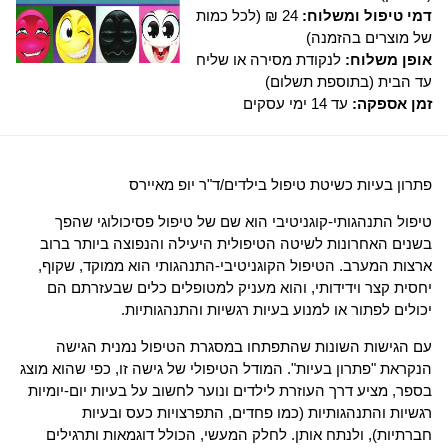
דמי טיפול ומשלוח:
24 ₪ (לכל כמות
של מוצרים בהזמנה)
אופן משלוח:
לנקודת מסירה או שליח
עד הבית (בתוספת תשלום)
זמן אספקה:
עד 14 ימי עסקים
פתרון בעיות כשיטת טיפול בילדים/ד"ר יופ מאיירס
טיפול התנהגותי-קוגניטיבי הוא שם של טיפול פסיכולוגי שהפך
בשנים האחרונות לשיטה הטיפולית היעילה והנפוצה ביותר ברוב
ארצות המערב. הטיפול הקוגניטיבי-התנהגותי הוא ממוקד, שקוף,
יחסית קצר וידידותי, והוא מעניק למטופלים כלים שבעזרתם הם
יכולים לפתור או למנוע בעיות רגשיות והתנהגותיות.
עם הגישות השונות שהתפתחו במסגרת הטיפול נמנית הגישה
הנקראת "פתרון בעיות". המודל הטיפולי של גישה זו, כפי שהוא מוצג
בספר, מציע דרך העוזרת לילדים ונוער לחשוב על בעיות יום-יומיות
רגשיות והתנהגותיות (כמו פחדים, התפרצויות כעס ובעיות
חברתיות), ולנתח אותן. לחלק המעשי, הכולל דוגמאות ותרגילים