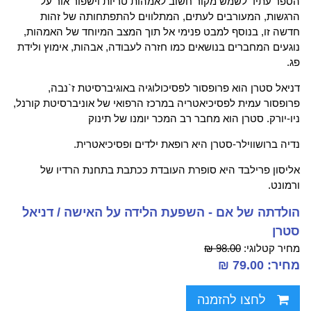
הספר עתיד לשמש מקור חשוב לאמהות טריות וישפור אור על
הרגשות, המעורבים לעתים, המתלווים להתפתחותה של זהות
חדשה זו, בנוסף למבט פנימי אל תוך המצב המיוחד של האמהות,
נוגעים המחברים בנושאים כמו חזרה לעבודה, אבהות, אימוץ ולידת
פג.
דניאל סטרן הוא פרופסור לפסיכולוגיה באוגיברסיטת ז`נבה,
פרופסור עמית לפסיכיאטריה במרכז הרפואי של אוניברסיטת קורנל,
ניו-יורק. סטרן הוא מחבר רב המכר יומנו של תינוק
נדיה ברושווילר-סטרן היא רופאת ילדים ופסיכיאטרית.
אליסון פרילבד היא סופרת העובדת ככתבת בתחנת הרדיו של
ורמונט.
הולדתה של אם - השפעת הלידה על האישה / דניאל
סטרן
מחיר קטלוגי:
98.00 ₪
מחיר: 79.00 ₪
לחצו להזמנה