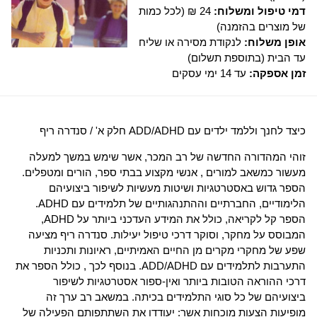
דמי טיפול ומשלוח:
24 ₪ (לכל כמות
של מוצרים בהזמנה)
אופן משלוח:
לנקודת מסירה או שליח
עד הבית (בתוספת תשלום)
זמן אספקה:
עד 14 ימי עסקים
כיצד לחנך וללמד ילדים עם ADD/ADHD חלק א' / סנדרה ריף
זוהי המהדורה החדשה של רב המכר, אשר שימש במשך למעלה
מעשור כמשאב למורים , אנשי מקצוע בבתי ספר, הורים ומטפלים.
הספר גדוש באסטרטגיות ושיטות מעשיות לשיפור ביצועיהם
הלימודיים, החברתיים וההתנהגותיים של תלמידים עם ADHD.
הספר קל לקריאה, כולל את המידע העדכני ביותר על ADHD,
המבוסס על מחקר, וסוקר דרכי טיפול יעילות. סנדרה ריף מציעה
שפע של מחקרי מקרים מן החיים האמיתיים, ראיונות ותכניות
התערבות לתלמידים עם ADD/ADHD. בנוסף לכך , כולל הספר את
דרכי ההוראה הטובות ביותר ואין-ספור אסטרטגיות לשיפור
ביצועיהם של כל סוגי התלמידים בכיתה. במשאב רב ערך זה
מופיעות הצעות מוכחות אשר: יעודדו את השתתפותם הפעילה של