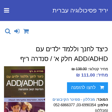
יריד פסיכולוגיה עברית
כיצד לחנך וללמד ילדים עם
ADD/ADHD חלק א' / סנדרה ריף
מחיר קטלוגי:
138.00 ₪
מחיר: 111.00 ₪
לחצו להזמנה
המוכר:
מכללון - סמינר הקיבוצים
טלפון:
03-6990354, 052-6866377
(מכללון)