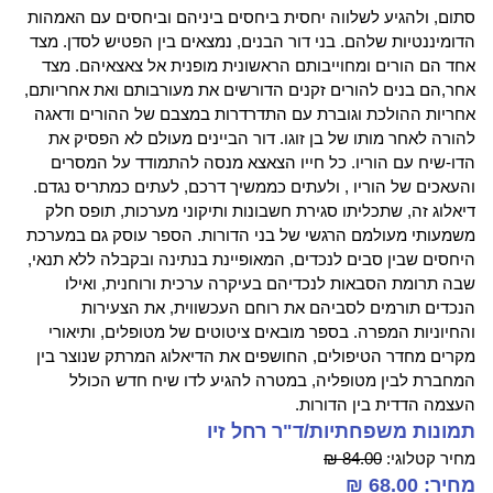
סתום, ולהגיע לשלווה יחסית ביחסים ביניהם וביחסים עם האמהות
הדומיננטיות שלהם. בני דור הבנים, נמצאים בין הפטיש לסדן. מצד
אחד הם הורים ומחוייבותם הראשונית מופנית אל צאצאיהם. מצד
אחר,הם בנים להורים זקנים הדורשים את מעורבותם ואת אחריותם,
אחריות ההולכת וגוברת עם התדרדרות במצבם של ההורים ודאגה
להורה לאחר מותו של בן זוגו. דור הביינים מעולם לא הפסיק את
הדו-שיח עם הוריו. כל חייו הצאצא מנסה להתמודד על המסרים
והעאכים של הוריו , ולעתים כממשיך דרכם, לעתים כמתריס נגדם.
דיאלוג זה, שתכליתו סגירת חשבונות ותיקוני מערכות, תופס חלק
משמעותי מעולמם הרגשי של בני הדורות. הספר עוסק גם במערכת
היחסים שבין סבים לנכדים, המאופיינת בנתינה ובקבלה ללא תנאי,
שבה תרומת הסבאות לנכדיהם בעיקרה ערכית ורוחנית, ואילו
הנכדים תורמים לסביהם את רוחם העכשווית, את הצעירות
והחיוניות המפרה. בספר מובאים ציטוטים של מטופלים, ותיאורי
מקרים מחדר הטיפולים, החושפים את הדיאלוג המרתק שנוצר בין
המחברת לבין מטופליה, במטרה להגיע לדו שיח חדש הכולל
העצמה הדדית בין הדורות.
תמונות משפחתיות/ד"ר רחל זיו
מחיר קטלוגי:
84.00 ₪
מחיר: 68.00 ₪