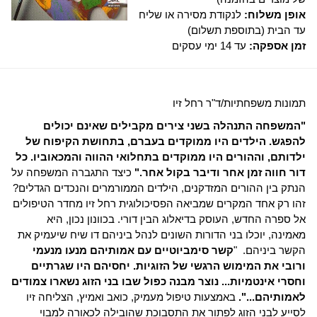
אופן משלוח:
לנקודת מסירה או שליח
עד הבית (בתוספת תשלום)
זמן אספקה:
עד 14 ימי עסקים
תמונות משפחתיות/ד"ר רחל זיו
"המשפחה התנהלה בשני צירים מקבילים שאינם יכולים
להפגש. הילדים היו ממוקדים בעברם, בתחושת הקיפוח של
ילדותם, וההורים היו ממוקדים בתחלואי ההווה והמכאוביו. כל
דור חווה זמן אחר ודיבר בקול אחר."
כיצד התגברה המשפחה על
הנתק בין ההורים המזדקנים, הילדים הממורמרים והנכדים הגדלים?
זהו רק אחד המקרים שמביאה הפסיכולוגית רחל זיו מחדר הטיפולים
אל ספרה החדש, העוסק בדיאלוג הבין דורי. בכוונון נכון, היא
מאמינה, יוכלו בני הדורות השונים לנהל ביניהם דו שיח שיעמיק את
הקשר ביניהם. "
קשר סימביוטיים עם אמותיהם מנעו מנעמי
ורובי את המימוש הרגשי של הזוגיות. יחסיהם היו שגרתיים
וחסרי אינטמיות... נוצר מבנה כפול שבו בני הזוג נשארו צמודים
לאמותיהם...".
באמצעות טיפול מעמיק, כואב ואמיץ, הצליחה זיו
לסייע לבני הזוג לפתור את התסבוכת שהובילה לכאורה למבוי