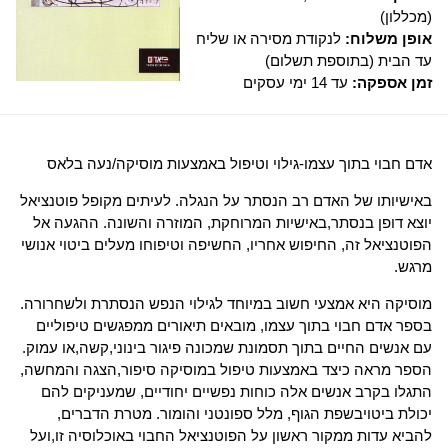
(מכללון)
אופן משלוח:
לנקודת מסירה או שליח
עד הבית (בתוספת תשלום)
זמן אספקה:
עד 14 ימי עסקים
אדם חבוי בתוך עצמו-גילוי וטיפול באמצעות מוסיקה/נעה בלאס
באישיותו של האדם רב הנסתר על הנגלה. לעיתים מקופל פוטנציאל
יוצא דופן בנסתר,באישיות המרוחקת, המוזרה והשונה. ההגעה אל
הפוטנציאל זה, החיפוש אחריו, החשיפה וטיפוחו מעלים ביטוי אנושי
מרגש.
מוסיקה היא אמצעי חשוב במיוחד לגילוי הנפש הנסתרת ולשחרורה.
בספר אדם חבוי בתוך עצמו, מובאים תיאורים ממפגשים טיפוליים
עם אנשים החיים בתוך תסמונת שמכונה פיגור בינוני,קשה,או עמוק.
הספר מראה כיצד באמצעות טיפול במוסיקה סיפור,הצגה והמחשה,
התגלו בקרב אנשים אלה כוחות נפשיים יחודיים, שמעניקים להם
יכולת ביטויבשפת הגוף, מלל ספונטני והומור. מטרת הדברים,
להביא עדות ממקור ראשון על הפוטנציאל החבוי באוכלוסיה זו,ועל