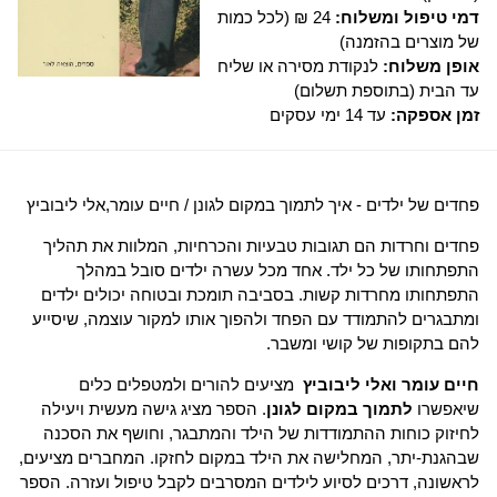
דמי טיפול ומשלוח:
24 ₪ (לכל כמות
של מוצרים בהזמנה)
אופן משלוח:
לנקודת מסירה או שליח
עד הבית (בתוספת תשלום)
זמן אספקה:
עד 14 ימי עסקים
פחדים של ילדים - איך לתמוך במקום לגונן / חיים עומר,אלי ליבוביץ
פחדים וחרדות הם תגובות טבעיות והכרחיות, המלוות את תהליך
התפתחותו של כל ילד. אחד מכל עשרה ילדים סובל במהלך
התפתחותו מחרדות קשות. בסביבה תומכת ובטוחה יכולים ילדים
ומתבגרים להתמודד עם הפחד ולהפוך אותו למקור עוצמה, שיסייע
להם בתקופות של קושי ומשבר.
חיים עומר ואלי ליבוביץ
מציעים להורים ולמטפלים כלים
שיאפשרו
לתמוך במקום לגונן
. הספר מציג גישה מעשית ויעילה
לחיזוק כוחות ההתמודדות של הילד והמתבגר, וחושף את הסכנה
שבהגנת-יתר, המחלישה את הילד במקום לחזקו. המחברים מציעים,
לראשונה, דרכים לסיוע לילדים המסרבים לקבל טיפול ועזרה. הספר