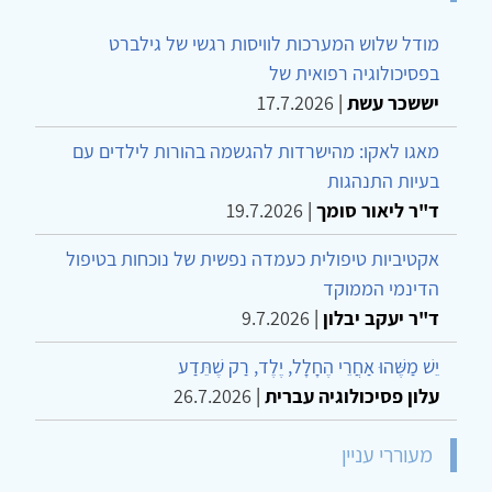
מודל שלוש המערכות לוויסות רגשי של גילברט
בפסיכולוגיה רפואית של
יששכר עשת
|
17.7.2026
מאגו לאקו: מהישרדות להגשמה בהורות לילדים עם
בעיות התנהגות
ד"ר ליאור סומך
|
19.7.2026
אקטיביות טיפולית כעמדה נפשית של נוכחות בטיפול
הדינמי הממוקד
ד"ר יעקב יבלון
|
9.7.2026
יֵשׁ מַשֶּׁהוּ אַחֲרֵי הֶחָלָל, יֶלֶד, רַק שֶׁתֵּדַע
עלון פסיכולוגיה עברית
|
26.7.2026
מעוררי עניין