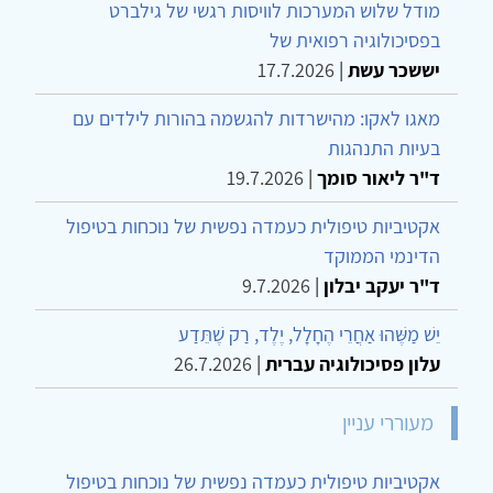
מודל שלוש המערכות לוויסות רגשי של גילברט
בפסיכולוגיה רפואית של
יששכר עשת
|
17.7.2026
מאגו לאקו: מהישרדות להגשמה בהורות לילדים עם
בעיות התנהגות
ד"ר ליאור סומך
|
19.7.2026
אקטיביות טיפולית כעמדה נפשית של נוכחות בטיפול
הדינמי הממוקד
ד"ר יעקב יבלון
|
9.7.2026
יֵשׁ מַשֶּׁהוּ אַחֲרֵי הֶחָלָל, יֶלֶד, רַק שֶׁתֵּדַע
עלון פסיכולוגיה עברית
|
26.7.2026
מעוררי עניין
אקטיביות טיפולית כעמדה נפשית של נוכחות בטיפול