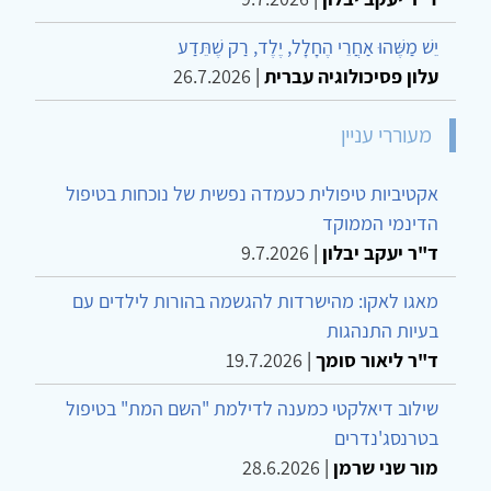
יֵשׁ מַשֶּׁהוּ אַחֲרֵי הֶחָלָל, יֶלֶד, רַק שֶׁתֵּדַע
עלון פסיכולוגיה עברית
|
26.7.2026
מעוררי עניין
אקטיביות טיפולית כעמדה נפשית של נוכחות בטיפול
הדינמי הממוקד
ד"ר יעקב יבלון
|
9.7.2026
מאגו לאקו: מהישרדות להגשמה בהורות לילדים עם
בעיות התנהגות
ד"ר ליאור סומך
|
19.7.2026
שילוב דיאלקטי כמענה לדילמת "השם המת" בטיפול
בטרנסג'נדרים
מור שני שרמן
|
28.6.2026