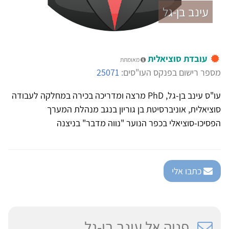
עינב בן-גל
עובדת סוציאלית
מאומתת
מספר רישום בפנקס העו"סים:
25071
עו"ס עינב בן-גל, PhD מרצה ומדריכה בכירה במחלקה לעבודה
סוציאלית, אוניברסיטת בן גוריון בנגב מנהלת המערך
הפסיכו-סוציאלי בכפר הנוער "נווה מדבר" בניצנה
כתבו אלי
פניה אל עינב בן-גל