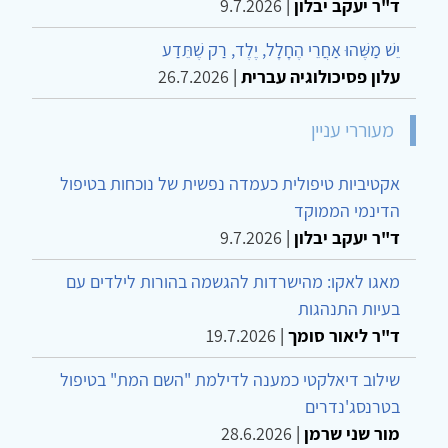
ד"ר יעקב יבלון
|
9.7.2026
יֵשׁ מַשֶּׁהוּ אַחֲרֵי הֶחָלָל, יֶלֶד, רַק שֶׁתֵּדַע
עלון פסיכולוגיה עברית
|
26.7.2026
מעוררי עניין
אקטיביות טיפולית כעמדה נפשית של נוכחות בטיפול
הדינמי הממוקד
ד"ר יעקב יבלון
|
9.7.2026
מאגו לאקו: מהישרדות להגשמה בהורות לילדים עם
בעיות התנהגות
ד"ר ליאור סומך
|
19.7.2026
שילוב דיאלקטי כמענה לדילמת "השם המת" בטיפול
בטרנסג'נדרים
מור שני שרמן
|
28.6.2026