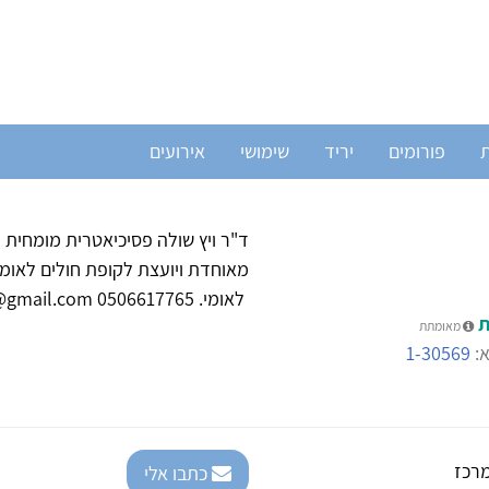
ת
פורומים
יריד
שימושי
אירועים
ד"ר ויץ שולה פסיכיאטרית מומחית
מאוחדת ויועצת לקופת חולים לאומ
לאומי. Dr.witz@gmail.com 0506617765
ת
מאומתת
א:
1-30569
רכז
כתבו אלי