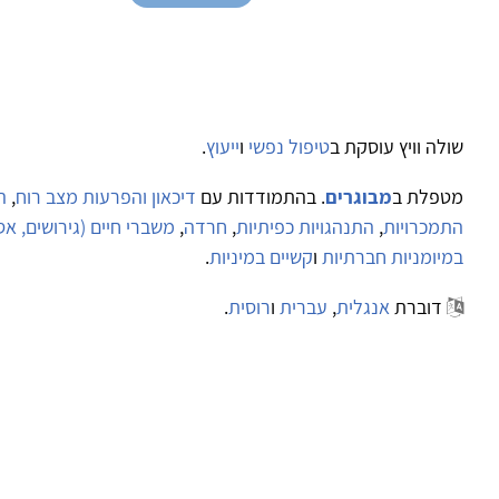
שולה וויץ עוסקת ב
טיפול נפשי
ו
ייעוץ
.
מטפלת ב
מבוגרים
. בהתמודדות עם
דיכאון והפרעות מצב רוח
,
ה
התמכרויות
,
התנהגויות כפיתיות
,
חרדה
,
משברי חיים (גירושים, אסון
במיומניות חברתיות
ו
קשיים במיניות
.
דוברת
אנגלית
,
עברית
ו
רוסית
.