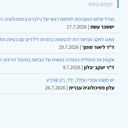
נצפים ביותר
מודל שלוש המערכות לוויסות רגשי של גילברט בפסיכולוגיה ר
יששכר עשת
|
17.7.2026
מאגו לאקו: מהישרדות להגשמה בהורות לילדים עם בעיות הת
ד"ר ליאור סומך
|
19.7.2026
אקטיביות טיפולית כעמדה נפשית של נוכחות בטיפול הדינמי 
ד"ר יעקב יבלון
|
9.7.2026
יֵשׁ מַשֶּׁהוּ אַחֲרֵי הֶחָלָל, יֶלֶד, רַק שֶׁתֵּדַע
עלון פסיכולוגיה עברית
|
26.7.2026