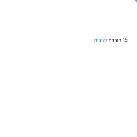
דוברת
עברית
.