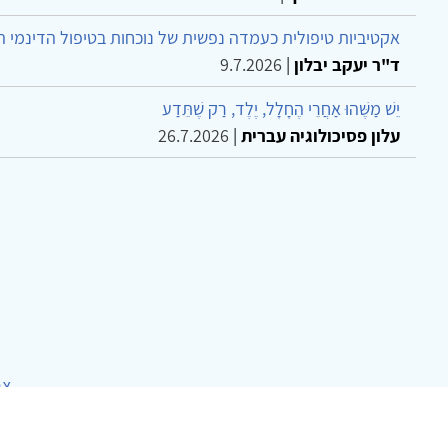
אקטיביות טיפולית כעמדה נפשית של נוכחות בטיפול הדינמי 
ד"ר יעקב יבלון
|
9.7.2026
יֵשׁ מַשֶּׁהוּ אַחֲרֵי הֶחָלָל, יֶלֶד, רַק שֶׁתֵּדַע
עלון פסיכולוגיה עברית
|
26.7.2026
צר