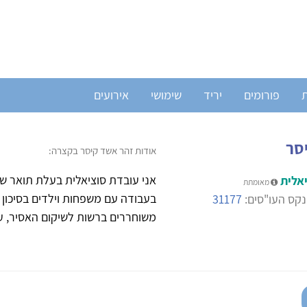
ת
פורומים
יריד
שימושי
אירועים
סר
אודות זהר אשד קיסר בקצרה:
אני עובדת סוציאלית בעלת תואר שנ
אלית
מאומתת
בעבודה עם משפחות וילדים בסיכון י
קס העו"סים:
31177
משוחררים ברשות לשיקום האסיר, עב