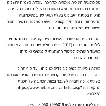
פסיכולוגית חינוכית מומחית-מדריכה, עובדת בשפ"ח ירושלים
בתחנת רמות ורכזת נושא המחוננים בשפ"ח. בעלת קליניקה
פרטית בפסגת זאב. אני בעלת תואר שני בפסיכולוגיה
התפתחותית וכתבתי דוקטורט בנושא הסתגלות רגשית ויחסים
משפחתיים של מתבגרים מחוננים.
בוגרת תכנית ההכשרה בפסיכותרפיה קוגניטיבית התנהגותית
לילדים ומתבגרים (CBT) בבית החולים שניידר. חברה מומחית
באיגוד הישראלי לטיפול התנהגותי קוגניטיבי (איט"ה)
בהסמכה להדרכה.
בעלת ניסיון רב בטיפול בילדים מגיל הגן ועד סוף התיכון
ובהדרכות הורים פרטניות וקבוצתיות. מדריכת הורים מוסכמת
בשיטת אייכה וחברה לשעבר בצוות הכתיבה של תכנית
התקשרו"ת https://www.hebpsy.net/articles.asp?
id=3228.
ניתן ליצור קשר בטלפון 050-7995019 או במייל