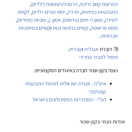
הפרעות קשב וריכוז
,
הרטבה/הצטאות (ילדים)
,
התנהגויות כפיתיות
,
חרדה
,
יחסי הורים-ילדים
,
לקויות
למידה
,
משברי חיים (גירושים, אסון..)
,
פוביות (פחדים)
,
פוסט טראומה
,
קשיים בהתארגנות
ו
קשיים במיומניות
חברתיות
.
דוברת
אנגלית
ו
עברית
.
טיפול למגזר החרדי
נעמי בקון-שנור חברה באיגודים המקצועיים:
איט"ה - אגודה ישראלית לטיפול התנהגותי
קוגניטיבי
הפ"י - הסתדרות הפסיכולוגים בישראל
אודות נעמי בקון-שנור