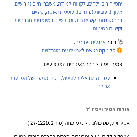
יחסי הורים-ילדים
,
לקויות למידה
,
משברי חיים (גירושים,
אסון..)
,
פוביות (פחדים)
,
פוסט טראומה
,
קשיים
בהתארגנות
,
קשיים בזוגיות
,
קשיים במיומניות חברתיות
ו
קשיים במיניות
.
דובר
אנגלית
ו
עברית
.
קליניקה נגישה לאנשים עם מוגבלויות
אמיר וייס ז"ל חבר באיגודים המקצועיים:
עמותה ישראלית לטיפול, חקר ומניעה של הפרעות
אכילה
אודות אמיר וייס ז"ל
אמיר וייס, פסיכולוג קליני מומחה (מ.ר 27-122102 ).
מטפל בילדים, נוער ומבוגרים, לרבות הדרכת הורים. כמו כן,