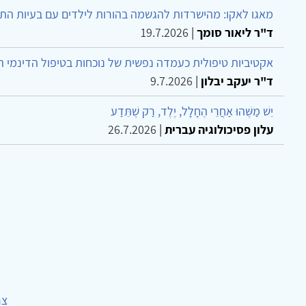
מאגו לאקו: מהישרדות להגשמה בהורות לילדים עם בעיות הת
ד"ר ליאור סומך
|
19.7.2026
אקטיביות טיפולית כעמדה נפשית של נוכחות בטיפול הדינמי 
ד"ר יעקב יבלון
|
9.7.2026
יֵשׁ מַשֶּׁהוּ אַחֲרֵי הֶחָלָל, יֶלֶד, רַק שֶׁתֵּדַע
עלון פסיכולוגיה עברית
|
26.7.2026
צר