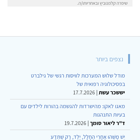
שיפרה קלמנוביץ ובאחריותו/ה.
נצפים ביותר
מודל שלוש המערכות לוויסות רגשי של גילברט
בפסיכולוגיה רפואית של
יששכר עשת
|
17.7.2026
מאגו לאקו: מהישרדות להגשמה בהורות לילדים עם
בעיות התנהגות
ד"ר ליאור סומך
|
19.7.2026
יֵשׁ מַשֶּׁהוּ אַחֲרֵי הֶחָלָל, יֶלֶד, רַק שֶׁתֵּדַע