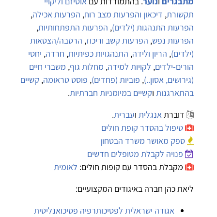
מתבגרים
ו
נוער
. בהתמודדות עם
אוטיזם וליקויי
תקשורת
,
דיכאון והפרעות מצב רוח
,
הפרעות אכילה
,
הפרעות התנהגות (ילדים)
,
הפרעות התפתחותיות
,
הפרעות נפש
,
הפרעות קשב וריכוז
,
הרטבה/הצטאות
(ילדים)
,
הריון ולידה
,
התנהגויות כפיתיות
,
חרדה
,
יחסי
הורים-ילדים
,
לקויות למידה
,
מחלות גוף
,
משברי חיים
(גירושים, אסון..)
,
פוביות (פחדים)
,
פוסט טראומה
,
קשיים
בהתארגנות
ו
קשיים במיומניות חברתיות
.
דוברת
אנגלית
ו
עברית
.
טיפול בהסדר קופת חולים
ספק מאושר משרד הבטחון
פנויה לקבלת מטופלים חדשים
מקבלת בהסדר עם קופות חולים:
לאומית
ליאת כהן חברה באיגודים המקצועיים:
אגודה ישראלית לפסיכותרפיה פסיכואנליטית