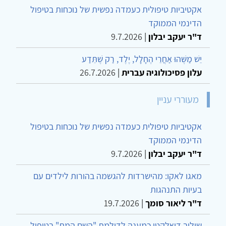
אקטיביות טיפולית כעמדה נפשית של נוכחות בטיפול
הדינמי הממוקד
ד"ר יעקב יבלון
|
9.7.2026
יֵשׁ מַשֶּׁהוּ אַחֲרֵי הֶחָלָל, יֶלֶד, רַק שֶׁתֵּדַע
עלון פסיכולוגיה עברית
|
26.7.2026
מעוררי עניין
אקטיביות טיפולית כעמדה נפשית של נוכחות בטיפול
הדינמי הממוקד
ד"ר יעקב יבלון
|
9.7.2026
מאגו לאקו: מהישרדות להגשמה בהורות לילדים עם
בעיות התנהגות
ד"ר ליאור סומך
|
19.7.2026
שילוב דיאלקטי כמענה לדילמת "השם המת" בטיפול