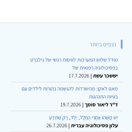
נצפים ביותר
מודל שלוש המערכות לוויסות רגשי של גילברט
בפסיכולוגיה רפואית של
יששכר עשת
|
17.7.2026
מאגו לאקו: מהישרדות להגשמה בהורות לילדים עם
בעיות התנהגות
ד"ר ליאור סומך
|
19.7.2026
יֵשׁ מַשֶּׁהוּ אַחֲרֵי הֶחָלָל, יֶלֶד, רַק שֶׁתֵּדַע
עלון פסיכולוגיה עברית
|
26.7.2026