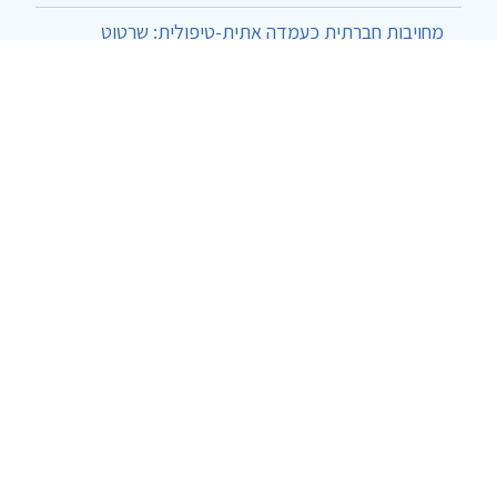
מחויבות חברתית כעמדה אתית-טיפולית: שרטוט
מחדש של גבולות המקצוע
ד"ר יהונתן דבש ומאיה פרבר
|
26.6.2026
© 2002-2026 כל הזכויות שמורות
צרו קשר
הצהרת נגישות
אמנת שימוש
מדיניות
פרטיות
מפת אתר
Powered by
w3.css