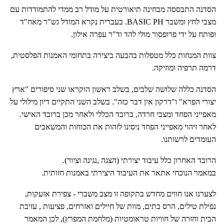
הסדנה התבססה מבחינה תיאורטית על מודל רב ממדי להתמודדות עם
מצבי לחץ ומשבר BASIC PH. בעברית נקרא המודל גש"ר מאח"ד
ופותח על ידי פרופסור מולי להד וד"ר עפרה אילון.
צוות המנחות כלל מטפלות בהבעה ביצירה בתחומי האמנות הפלסטית,
דרמה תרפיה ומוזיקה.
הסדנה כללה שלושה שלבים, בשלב ראשון הוקראו שני סיפורים "ארץ
יצורי הפרא" ו"דרקון אין דבר כזה". בשלב השני התקיים דיון מילולי על
מאפייני הפחד ומצבי חרדה, ברובד הכללי ולאחר מכן ברובד האישי.
לאחר זיהוי מאפייני הפחד ניסינו לזהות את הכוחות והמשאבים
העומדים לרשותנו.
הרובד האחרון כלל עיבוד יצירתי (הצגה ,נגינה וציור).
במאמר הנוכחי אתאר את העיבוד היצירתי באמנות חזותית.
לצערנו אנו חווים מחדש בתקופה זו מצב משברי - צפירת אזעקות,
נפילת טילים, הרס בתים, מוות של חיילים ואזרחים, פציעות , עזיבת
הבית וחזרה של חוויות טראומטיות (מלחמת המפרץ), לכן המאמר