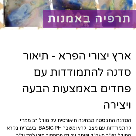
תרפיה באמנות
ארץ יצורי הפרא - תיאור
סדנה להתמודדות עם
פחדים באמצעות הבעה
ויצירה
הסדנה התבססה מבחינה תיאורטית על מודל רב ממדי
להתמודדות עם מצבי לחץ ומשבר BASIC PH. בעברית נקרא
המודל גש"ר מאח"ד ופותח על ידי פרופסור מולי להד וד"ר