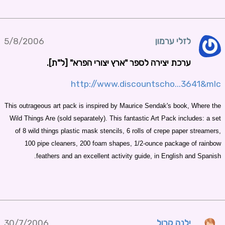
לזלי ערמון
5/8/2006
ערכת יצירה לספר "ארץ יצורי הפרא" [ל"ת].
http://www.discountscho...3641&mlc
This outrageous art pack is inspired by Maurice Sendak's book, Where the
Wild Things Are (sold separately). This fantastic Art Pack includes: a set
of 8 wild things plastic mask stencils, 6 rolls of crepe paper streamers,
100 pipe cleaners, 200 foam shapes, 1/2-ounce package of rainbow
feathers and an excellent activity guide, in English and Spanish.
ילנה קרול
30/7/2006