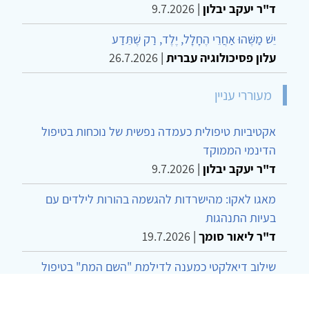
ד"ר יעקב יבלון
|
9.7.2026
יֵשׁ מַשֶּׁהוּ אַחֲרֵי הֶחָלָל, יֶלֶד, רַק שֶׁתֵּדַע
עלון פסיכולוגיה עברית
|
26.7.2026
מעוררי עניין
אקטיביות טיפולית כעמדה נפשית של נוכחות בטיפול
הדינמי הממוקד
ד"ר יעקב יבלון
|
9.7.2026
מאגו לאקו: מהישרדות להגשמה בהורות לילדים עם
בעיות התנהגות
ד"ר ליאור סומך
|
19.7.2026
שילוב דיאלקטי כמענה לדילמת "השם המת" בטיפול
בטרנסג'נדרים
מור שני שרמן
|
28.6.2026