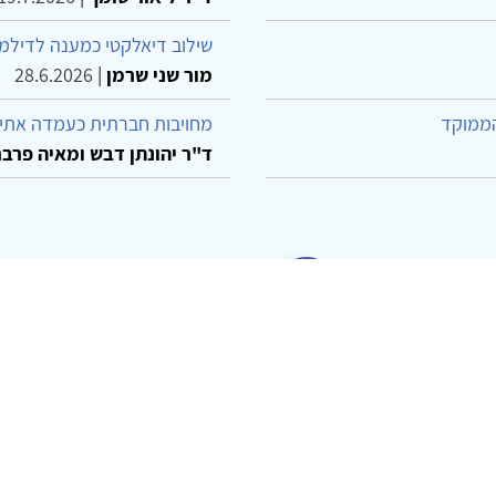
שילוב דיאלקטי כמענה לדילמ
מור שני שרמן
|
28.6.2026
הממוקד
מחויבות חברתית כעמדה אתית
ד"ר יהונתן דבש ומאיה פרבר
© 2002-2026 כל הזכויות שמורות
ו קשר
הצהרת נגישות
אמנת שימוש
מדיניות פרטיות
מפת את
Powered by
w3.css