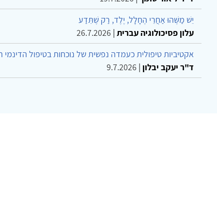
יֵשׁ מַשֶּׁהוּ אַחֲרֵי הֶחָלָל, יֶלֶד, רַק שֶׁתֵּדַע
עלון פסיכולוגיה עברית
|
26.7.2026
אקטיביות טיפולית כעמדה נפשית של נוכחות בטיפול הדינמי 
ד"ר יעקב יבלון
|
9.7.2026
צר