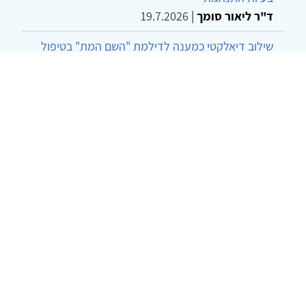
ד"ר ליאור סומך
|
19.7.2026
שילוב דיאלקטי כמענה לדילמת "השם המת" בטיפול
בטרנסג'נדרים
מור שני שרמן
|
28.6.2026
מחויבות חברתית כעמדה אתית-טיפולית: שרטוט
מחדש של גבולות המקצוע
ד"ר יהונתן דבש ומאיה פרבר
|
26.6.2026
© 2002-2026 כל הזכויות שמורות