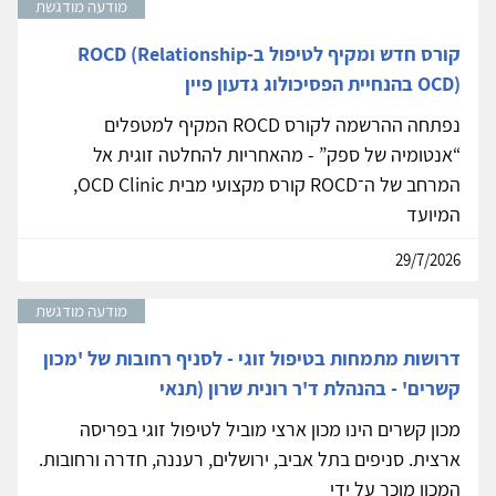
מודעה מודגשת
קורס חדש ומקיף לטיפול ב-ROCD (Relationship
OCD) בהנחיית הפסיכולוג גדעון פיין
נפתחה ההרשמה לקורס ROCD המקיף למטפלים
“אנטומיה של ספק” - מהאחריות להחלטה זוגית אל
המרחב של ה־ROCD קורס מקצועי מבית OCD Clinic,
המיועד
29/7/2026
מודעה מודגשת
דרושות מתמחות בטיפול זוגי - לסניף רחובות של 'מכון
קשרים' - בהנהלת ד'ר רונית שרון (תנאי
מכון קשרים הינו מכון ארצי מוביל לטיפול זוגי בפריסה
ארצית. סניפים בתל אביב, ירושלים, רעננה, חדרה ורחובות.
המכון מוכר על ידי