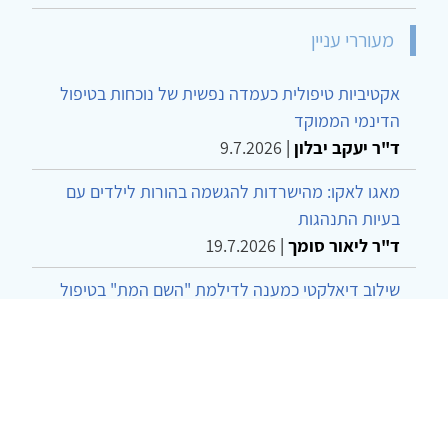
מעוררי עניין
אקטיביות טיפולית כעמדה נפשית של נוכחות בטיפול
הדינמי הממוקד
ד"ר יעקב יבלון
|
9.7.2026
מאגו לאקו: מהישרדות להגשמה בהורות לילדים עם
בעיות התנהגות
ד"ר ליאור סומך
|
19.7.2026
שילוב דיאלקטי כמענה לדילמת "השם המת" בטיפול
בטרנסג'נדרים
מור שני שרמן
|
28.6.2026
מחויבות חברתית כעמדה אתית-טיפולית: שרטוט
מחדש של גבולות המקצוע
ד"ר יהונתן דבש ומאיה פרבר
|
26.6.2026