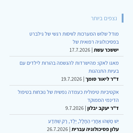
נצפים ביותר
מודל שלוש המערכות לוויסות רגשי של גילברט
בפסיכולוגיה רפואית של
יששכר עשת
|
17.7.2026
מאגו לאקו: מהישרדות להגשמה בהורות לילדים עם
בעיות התנהגות
ד"ר ליאור סומך
|
19.7.2026
אקטיביות טיפולית כעמדה נפשית של נוכחות בטיפול
הדינמי הממוקד
ד"ר יעקב יבלון
|
9.7.2026
יֵשׁ מַשֶּׁהוּ אַחֲרֵי הֶחָלָל, יֶלֶד, רַק שֶׁתֵּדַע
עלון פסיכולוגיה עברית
|
26.7.2026