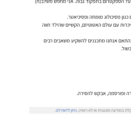
חכם בן 11 עולה לכיתה ו' על הספקטרום בתפקוד גבוה. אני מחפש משלב(ת)
כגון פסיכולוג מומחה ופסיכיאטר.
 היכרות עם עולם האטוטיזם, הקשיים שהילד חווה
 בהתאם אנחנו מתכננים להשקיע משאבים רבים
שול.
ה ופורסמה, אבקש להסירה.
לת במודעה פוגענית או לא ראויה,
ניתן לדווח לנו
.