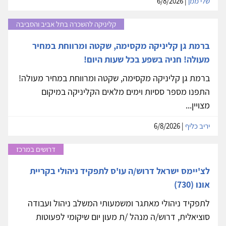
שלי ממן
| 6/8/2026
קליניקה להשכרה בתל אביב והסביבה
ברמת גן קליניקה מקסימה, שקטה ומרווחת במחיר
מעולה! חניה בשפע בכל שעות היום!
ברמת גן קליניקה מקסימה, שקטה ומרווחת במחיר מעולה!
התפנו מספר ססיות וימים מלאים הקליניקה במיקום
מצויין...
יריב כליף
| 6/8/2026
דרושים במרכז
לצ'יימס ישראל דרוש/ה עו'ס לתפקיד ניהולי בקריית
אונו (730)
לתפקיד ניהולי מאתגר ומשמעותי המשלב ניהול ועבודה
סוציאלית, דרוש/ה מנהל /ת מעון יום שיקומי לפעוטות