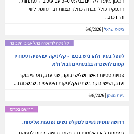
המעון מיועד לילדים בגילאי 0–3 עם עיכוב התפתחותי.
התפקיד כולל עבודה כחלק מצוות רב־תחומי, ליווי
והדרכת...
ציימס ישראל
| 6/8/2026
קליניקה להשכרה בתל אביב והסביבה
לטפל בעיר ולהרגיש בכפר - קליניקה יפהיפיה וסטודיו
קסום להשכרה בגבעתיים גבול ת'א
פנויות ססיות ראשון ושלישי בוקר, שני ערב, חמישי בוקר
וערב, ושישי בוקר בשתי הקליניקות היפהיפיות שבשכונת...
עינת גוטמן
| 6/8/2026
דרושים במרכז
דרושה עוסית נשים למקלט נשים נפגעות אלימות.
לעמותת ל.א לאלימות נגד נשים דרושה עוסית לתפקיד